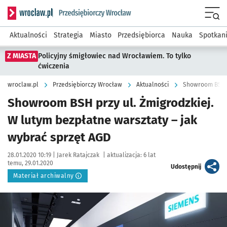
Serwis informacyjny wroclaw.pl podserwis: Strategia rozwo
Menu
Aktualności
Strategia
Miasto
Przedsiębiorca
Nauka
Spotkan
Z MIASTA
Policyjny śmigłowiec nad Wrocławiem. To tylko
ćwiczenia
wroclaw.pl
Przedsiębiorczy Wrocław
Aktualności
Showroom BSH przy ul. Żmigrodzkiej.
W lutym bezpłatne warsztaty – jak
wybrać sprzęt AGD
Data publikacji:
Autor:
28.01.2020 10:19 |
Jarek Ratajczak
|
aktualizacja:
6 lat
temu, 29.01.2020
artykuł
Udostępnij
Materiał archiwalny
Kliknij, aby powiększyć