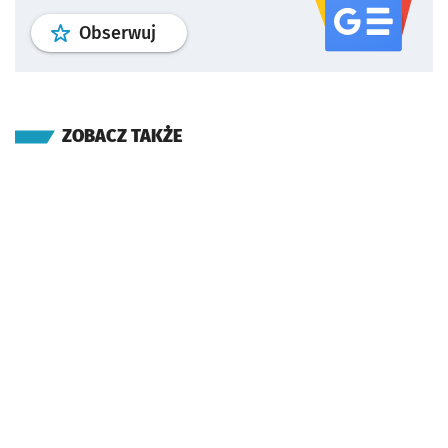
profil
google news
serwisu wroclaw
Obserwuj
ZOBACZ TAKŻE