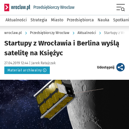
Serwis informacyjny wroclaw.pl podserwis: Strategia rozwo
Menu
Aktualności
Strategia
Miasto
Przedsiębiorca
Nauka
Spotkan
wroclaw.pl
Przedsiębiorczy Wrocław
Aktualności
Startupy z Wroc
Startupy z Wrocławia i Berlina wyślą
satelitę na Księżyc
Data publikacji:
Autor:
27.04.2019 12:44 |
Jarek Ratajczak
artykuł
Udostępnij
Materiał archiwalny
Kliknij, aby powiększyć