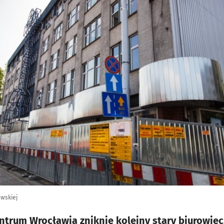
awskiej
entrum Wrocławia zniknie kolejny stary biurowiec