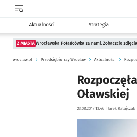
Menu główne portalu wroclaw.pl
Aktualności
Strategia
Z MIASTA
Wrocławska Potańcówka za nami. Zobaczcie zdjęci
wroclaw.pl
Przedsiębiorczy Wrocław
Aktualności
Rozpoc
Rozpoczęła 
Oławskiej
Data publikacji:
Autor:
23.08.2017 13:46 |
Jarek Ratajczak
Kliknij, aby powiększyć