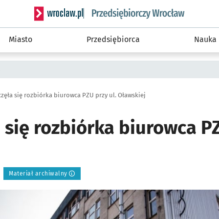
Serwis informacyjny wroclaw.pl podserwis: Strategi
Miasto
Przedsiębiorca
Nauka
a
zęła się rozbiórka biurowca PZU przy ul. Oławskiej
się rozbiórka biurowca PZ
Materiał archiwalny