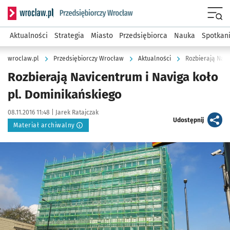
Serwis informacyjny wroclaw.pl podserwis: Strategia rozwo
Menu
Aktualności
Strategia
Miasto
Przedsiębiorca
Nauka
Spotkan
wroclaw.pl
Przedsiębiorczy Wrocław
Aktualności
Rozbierają Navi
Rozbierają Navicentrum i Naviga koło
pl. Dominikańskiego
Data publikacji:
Autor:
08.11.2016 11:48 |
Jarek Ratajczak
artykuł
Udostępnij
Materiał archiwalny
Kliknij, aby powiększyć