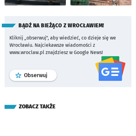
BĄDŹ NA BIEŻĄCO Z WROCŁAWIEM!
Kliknij „obserwuj”, aby wiedzieć, co dzieje się we
Wrocławiu.
Najciekawsze wiadomości z
www.wroclaw.pl znajdziesz w Google News!
profil
google news
serwisu wroclaw
Obserwuj
ZOBACZ TAKŻE