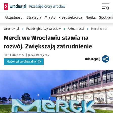
Serwis informacyjny wroclaw.pl podserwis: Strategia rozwo
Menu
Aktualności
Strategia
Miasto
Przedsiębiorca
Nauka
Spotkan
wroclaw.pl
Przedsiębiorczy Wrocław
Aktualności
Merck we Wrocła
Merck we Wrocławiu stawia na
rozwój. Zwiększają zatrudnienie
Data publikacji:
Autor:
30.01.2020 11:55 |
Jarek Ratajczak
artykuł
Udostępnij
Materiał archiwalny
Kliknij, aby powiększyć