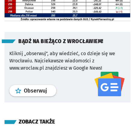
BĄDŹ NA BIEŻĄCO Z WROCŁAWIEM!
Kliknij „obserwuj”, aby wiedzieć, co dzieje się we
Wrocławiu.
Najciekawsze wiadomości z
www.wroclaw.pl znajdziesz w Google News!
profil
google news
serwisu wroclaw
Obserwuj
ZOBACZ TAKŻE