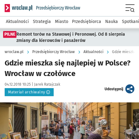
Serwis informacyjny wroclaw.pl podserwis: Strategia rozwo
Menu
Aktualności
Strategia
Miasto
Przedsiębiorca
Nauka
Spotkan
PILNE
Remont torów na Stawowej i Peronowej. Od 8 sierpnia
zmiany dla kierowców i pasażerów
wroclaw.pl
Przedsiębiorczy Wrocław
Aktualności
Gdzie mieszka s
Gdzie mieszka się najlepiej w Polsce?
Wrocław w czołówce
Data publikacji:
Autor:
04.12.2018 10:25 |
Jarek Ratajczak
artykuł
Udostępnij
Materiał archiwalny
Kliknij, aby powiększyć