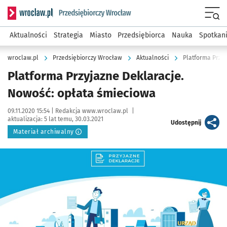
Serwis informacyjny wroclaw.pl podserwis: Strategia rozwo
Menu
Aktualności
Strategia
Miasto
Przedsiębiorca
Nauka
Spotkan
wroclaw.pl
Przedsiębiorczy Wrocław
Aktualności
Platforma Przy
Platforma Przyjazne Deklaracje.
Nowość: opłata śmieciowa
Data publikacji:
Autor:
09.11.2020 15:54 |
Redakcja www.wroclaw.pl
|
aktualizacja:
5 lat temu, 30.03.2021
artykuł
Udostępnij
Materiał archiwalny
Kliknij, aby powiększyć