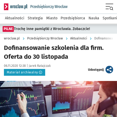
Serwis informacyjny wroclaw.pl podserwis: Strategia rozwo
Menu
Aktualności
Strategia
Miasto
Przedsiębiorca
Nauka
Spotkan
PILNE
Trochę inne pamiątki z Wrocławia. Zobaczcie!
wroclaw.pl
Przedsiębiorczy Wrocław
Aktualności
Dofinansowanie 
Dofinansowanie szkolenia dla firm.
Oferta do 30 listopada
Data publikacji:
Autor:
06.11.2020 12:38 |
Jarek Ratajczak
artykuł
Udostępnij
Materiał archiwalny
Kliknij, aby powiększyć