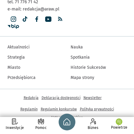
tel. 71 776 71 42
e-mail:
redakcja@araw.pl
Aktualności
Nauka
Strategia
Spotkania
Miasto
Historie Sukcesów
Przedsiębiorca
Mapa strony
Inne informacje
Redakcja
Deklaracja dostępności
Newsletter
Regulamin
Regulamin konkursów
Polityka prywatności
Strona główna - wroclaw.pl
Ustawienia cookies
Powietrze
Inwestycje
Pomoc
Biznes
© Copyright 2005-2026, ARAW S.A., Gmina Wrocław