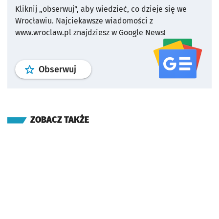
Kliknij „obserwuj”, aby wiedzieć, co dzieje się we
Wrocławiu.
Najciekawsze wiadomości z
www.wroclaw.pl znajdziesz w Google News!
profil
google news
serwisu wroclaw
Obserwuj
ZOBACZ TAKŻE