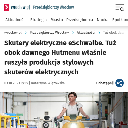
Serwis informacyjny wroclaw.pl podserwis: Strategia rozwo
Menu
Aktualności
Strategia
Miasto
Przedsiębiorca
Nauka
Spotkan
wroclaw.pl
Przedsiębiorczy Wrocław
Aktualności
Skutery elektryczne eSchwalbe. Tuż
obok dawnego Hutmenu właśnie
ruszyła produkcja stylowych
skuterów elektrycznych
Data publikacji:
Autor:
artykuł
03.10.2023 19:15 |
Katarzyna Wiązowska
Udostępnij
Kliknij, aby zobaczyć galerię
Kliknij, aby powiększyć