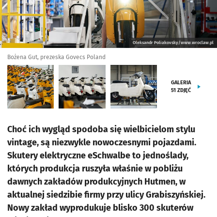
Oleksandr Poliakovsky/www.wroclaw.pl
Bożena Gut, prezeska Govecs Poland
GALERIA
51
ZDJĘĆ
Choć ich wygląd spodoba się wielbicielom stylu
vintage, są niezwykle nowoczesnymi pojazdami.
Skutery elektryczne eSchwalbe to jednoślady,
których produkcja ruszyła właśnie w pobliżu
dawnych zakładów produkcyjnych Hutmen, w
aktualnej siedzibie firmy przy ulicy Grabiszyńskiej.
Nowy zakład wyprodukuje blisko 300 skuterów