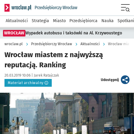
Serwis informacyjny wroclaw.pl podserwis: Strategia rozwo
Menu
Aktualności
Strategia
Miasto
Przedsiębiorca
Nauka
Spotkan
WROCŁAW
Wypadek autobusu i taksówki na Al. Krzywoustego
wroclaw.pl
Przedsiębiorczy Wrocław
Aktualności
Wrocław miaste
Wrocław miastem z najwyższą
reputacją. Ranking
Data publikacji:
Autor:
20.03.2019 10:06 |
Jarek Ratajczak
artykuł
Udostępnij
Materiał archiwalny
Kliknij, aby powiększyć