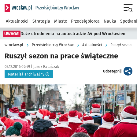
Serwis informacyjny wroclaw.pl podserwis: Strategia rozwo
Menu
Aktualności
Strategia
Miasto
Przedsiębiorca
Nauka
Spotkan
UWAGA!
Duże utrudnienia na autostradzie A4 pod Wrocławiem
wroclaw.pl
Przedsiębiorczy Wrocław
Aktualności
Ruszył sezon n
Ruszył sezon na prace świąteczne
Data publikacji:
Autor:
07.12.2016 09:49 |
Jarek Ratajczak
artykuł
Udostępnij
Materiał archiwalny
Kliknij, aby powiększyć