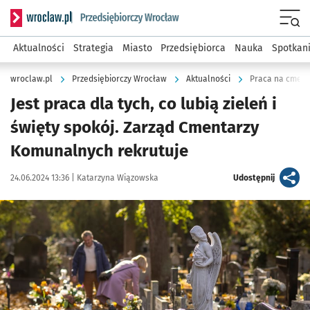
Serwis informacyjny wroclaw.pl podserwis: Strategia rozwo
Menu
Aktualności
Strategia
Miasto
Przedsiębiorca
Nauka
Spotkan
wroclaw.pl
Przedsiębiorczy Wrocław
Aktualności
Praca na cmenta
Jest praca dla tych, co lubią zieleń i
święty spokój. Zarząd Cmentarzy
Komunalnych rekrutuje
Data publikacji:
Autor:
artykuł
24.06.2024 13:36 |
Katarzyna Wiązowska
Udostępnij
Kliknij, aby powiększyć