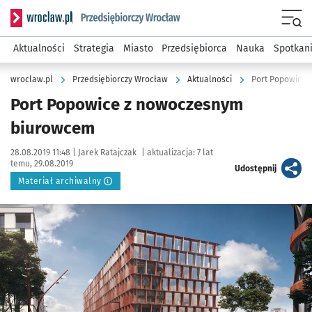
Serwis informacyjny wroclaw.pl podserwis: Strategia rozwo
Menu
Aktualności
Strategia
Miasto
Przedsiębiorca
Nauka
Spotkan
wroclaw.pl
Przedsiębiorczy Wrocław
Aktualności
Port Popowice
Port Popowice z nowoczesnym
biurowcem
Data publikacji:
Autor:
28.08.2019 11:48 |
Jarek Ratajczak
|
aktualizacja:
7 lat
temu, 29.08.2019
artykuł
Udostępnij
Materiał archiwalny
Kliknij, aby powiększyć