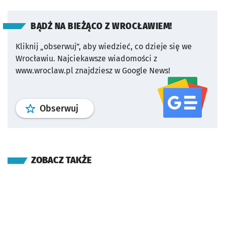
BĄDŹ NA BIEŻĄCO Z WROCŁAWIEM!
Kliknij „obserwuj”, aby wiedzieć, co dzieje się we
Wrocławiu.
Najciekawsze wiadomości z
www.wroclaw.pl znajdziesz w Google News!
profil
google news
serwisu wroclaw
Obserwuj
ZOBACZ TAKŻE