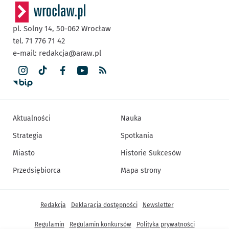
pl. Solny 14,
50-062
Wrocław
tel. 71 776 71 42
e-mail:
redakcja@araw.pl
Aktualności
Nauka
Strategia
Spotkania
Miasto
Historie Sukcesów
Przedsiębiorca
Mapa strony
Inne informacje
Redakcja
Deklaracja dostępności
Newsletter
Regulamin
Regulamin konkursów
Polityka prywatności