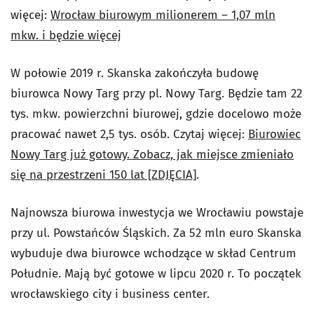
więcej:
Wrocław biurowym milionerem – 1,07 mln
mkw. i będzie więcej
W połowie 2019 r. Skanska zakończyła budowę
biurowca Nowy Targ przy pl. Nowy Targ. Będzie tam 22
tys. mkw. powierzchni biurowej, gdzie docelowo może
pracować nawet 2,5 tys. osób. Czytaj więcej:
Biurowiec
Nowy Targ już gotowy. Zobacz, jak miejsce zmieniało
się na przestrzeni 150 lat [ZDJĘCIA]
.
Najnowsza biurowa inwestycja we Wrocławiu powstaje
przy ul. Powstańców Śląskich. Za 52 mln euro Skanska
wybuduje dwa biurowce wchodzące w skład Centrum
Południe. Mają być gotowe w lipcu 2020 r. To początek
wrocławskiego city i business center.