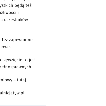
ystkich będą też
liwości i
la uczestników
ą też zapewnione
niowe.
dsięwzięcie to jest
epełnosprawnych.
eniowy – t
utaj
.
inicjatyw.pl