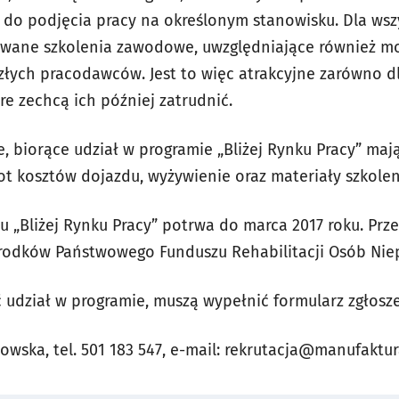
ę do podjęcia pracy na określonym stanowisku. Dla wsz
wane szkolenia zawodowe, uwzględniające również moż
łych pracodawców. Jest to więc atrakcyjne zarówno d
óre zechcą ich później zatrudnić.
 biorące udział w programie „Bliżej Rynku Pracy” maj
ot kosztów dojazdu, wyżywienie oraz materiały szkole
u „Bliżej Rynku Pracy” potrwa do marca 2017 roku. Prze
rodków Państwowego Funduszu Rehabilitacji Osób Ni
ć udział w programie, muszą wypełnić formularz zgłosz
wska, tel. 501 183 547, e-mail:
rekrutacja@manufaktura