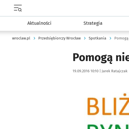
Menu główne portalu wroclaw.pl
Aktualności
Strategia
wroclaw.pl
Przedsiębiorczy Wrocław
Spotkania
Pomogą 
Pomogą nie
Data publikacji:
Autor:
19.09.2016 10:10 |
Jarek Ratajczak
Kliknij, aby powiększyć