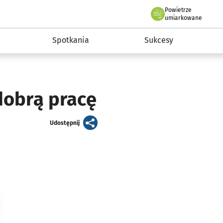
Powietrze
we Wrocławiu
a rozwoju przedsiębiorczości miasta Wrocławia
umiarkowane
Spotkania
Sukcesy
obrą pracę
artykuł
Udostępnij