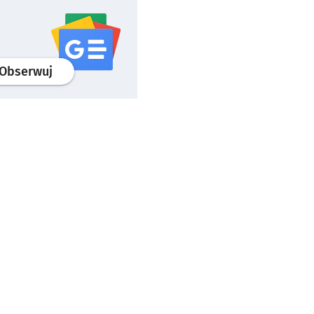
profil
google news
serwisu wroclaw.pl
Obserwuj