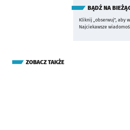
BĄDŹ NA BIEŻĄ
Kliknij „obserwuj”, aby 
Najciekawsze wiadomośc
ZOBACZ TAKŻE