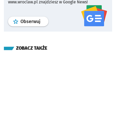
www.wroclaw.pl znajdziesz w Google News!
profil
google news
serwisu wroclaw
Obserwuj
ZOBACZ TAKŻE