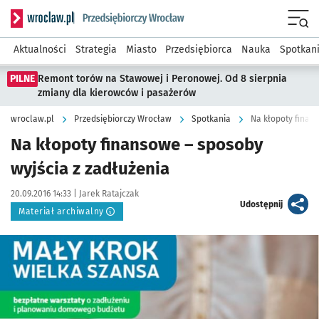
Serwis informacyjny wroclaw.pl podserwis: Strategia rozwo
Menu
Aktualności
Strategia
Miasto
Przedsiębiorca
Nauka
Spotkan
PILNE
Remont torów na Stawowej i Peronowej. Od 8 sierpnia
zmiany dla kierowców i pasażerów
wroclaw.pl
Przedsiębiorczy Wrocław
Spotkania
Na kłopoty finan
Na kłopoty finansowe – sposoby
wyjścia z zadłużenia
Data publikacji:
Autor:
20.09.2016 14:33 |
Jarek Ratajczak
artykuł
Udostępnij
Materiał archiwalny
Kliknij, aby powiększyć