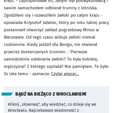
kraju. - Zaproponował mi, żebym był podwykonawcą i
swoim samochodem odbierał trumny z lotniska.
Zgodziłem się i rozwoziłem zwłoki po całym kraju -
opowiada Krzysztof Jaźwiec, który po roku takiej pracy
postanowił otworzyć zakład pogrzebowy Minos w
Warszawie. Od tego czasu widuje zwłoki niemal
codziennie. Kiedy jeździł dla Bongo, nie otwierał
przecież dostarczanych trumien. - Pierwsze
samodzielnie odebranie zwłoki? To była kobieta,
mężczyzna? Z którego szpitala? Nie pamiętam. To było
24 lata temu - zaznacza.
Czytaj więcej...
BĄDŹ NA BIEŻĄCO Z WROCŁAWIEM!
Kliknij „obserwuj”, aby wiedzieć, co dzieje się we
Wrocławiu.
Najciekawsze wiadomości z