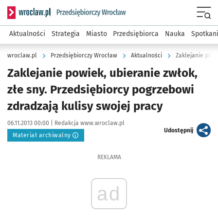
Serwis informacyjny wroclaw.pl podserwis: Strategia rozwo
Menu
Aktualności
Strategia
Miasto
Przedsiębiorca
Nauka
Spotkan
wroclaw.pl
Przedsiębiorczy Wrocław
Aktualności
Zaklejanie powiek, ubieranie zwłok,
złe sny. Przedsiębiorcy pogrzebowi
zdradzają kulisy swojej pracy
Data publikacji:
Autor:
06.11.2013 00:00 |
Redakcja www.wroclaw.pl
artykuł
Udostępnij
Materiał archiwalny
REKLAMA
ad