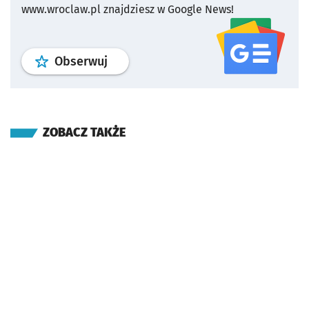
www.wroclaw.pl znajdziesz w Google News!
profil
google news
serwisu wroclaw
Obserwuj
ZOBACZ TAKŻE