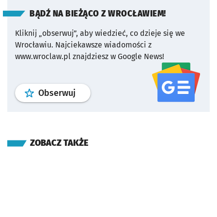
BĄDŹ NA BIEŻĄCO Z WROCŁAWIEM!
Kliknij „obserwuj”, aby wiedzieć, co dzieje się we
Wrocławiu.
Najciekawsze wiadomości z
www.wroclaw.pl znajdziesz w Google News!
profil
google news
serwisu wroclaw
Obserwuj
ZOBACZ TAKŻE