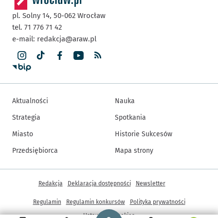
pl. Solny 14,
50-062
Wrocław
tel. 71 776 71 42
e-mail:
redakcja@araw.pl
Aktualności
Nauka
Strategia
Spotkania
Miasto
Historie Sukcesów
Przedsiębiorca
Mapa strony
Inne informacje
Redakcja
Deklaracja dostępności
Newsletter
Regulamin
Regulamin konkursów
Polityka prywatności
Strona główna - wroclaw.pl
Ustawienia cookies