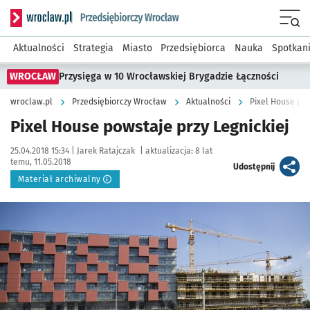
Serwis informacyjny wroclaw.pl podserwis: Strategia rozwo
Menu
Aktualności
Strategia
Miasto
Przedsiębiorca
Nauka
Spotkan
WROCŁAW
Przysięga w 10 Wrocławskiej Brygadzie Łączności
wroclaw.pl
Przedsiębiorczy Wrocław
Aktualności
Pixel House pow
Pixel House powstaje przy Legnickiej
Data publikacji:
Autor:
25.04.2018 15:34 |
Jarek Ratajczak
|
aktualizacja:
8 lat
temu, 11.05.2018
artykuł
Udostępnij
Materiał archiwalny
Kliknij, aby powiększyć