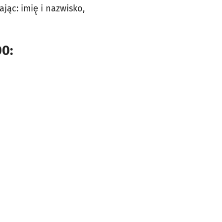
ając: imię̨ i nazwisko,
0: