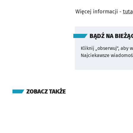
Więcej informacji -
tuta
BĄDŹ NA BIEŻĄ
Kliknij „obserwuj”, aby 
Najciekawsze wiadomośc
ZOBACZ TAKŻE