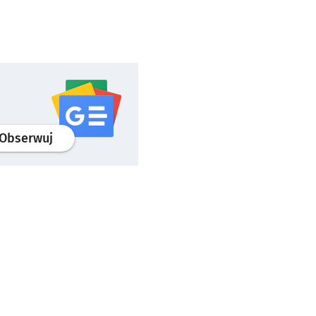
profil
google news
serwisu wroclaw.pl
Obserwuj