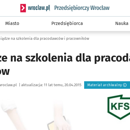
Serwis informacyjny wroclaw.pl podserwis: Strategi
Miasto
Przedsiębiorca
Nauka
niądze na szkolenia dla pracodawców i pracowników
ze na szkolenia dla praco
ów
roclaw.pl
|
aktualizacja:
11 lat temu, 20.04.2015
Materiał archiwalny