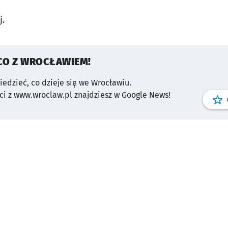
j
.
CO Z WROCŁAWIEM!
wiedzieć, co dzieje się we Wrocławiu.
i z www.wroclaw.pl znajdziesz w Google News!