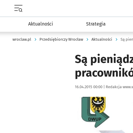
Menu główne portalu wroclaw.pl
Aktualności
Strategia
wroclaw.pl
Przedsiębiorczy Wrocław
Aktualności
Są pie
Są pieniąd
pracownik
Data publikacji:
Autor:
16.04.2015 00:00 |
Redakcja www.w
Kliknij, aby powiększyć