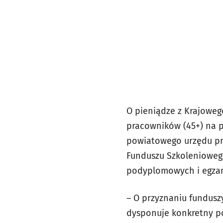
O pieniądze z Krajoweg
pracowników (45+) na 
powiatowego urzędu pra
Funduszu Szkoleniowego
podyplomowych i egzami
– O przyznaniu funduszy
dysponuje konkretny po