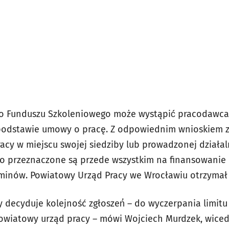
o Funduszu Szkoleniowego może wystąpić́ pracodawca,
podstawie umowy o pracę. Z odpowiednim wnioskiem z
cy w miejscu swojej siedziby lub prowadzonej działal
 przeznaczone są przede wszystkim na finansowanie 
nów. Powiatowy Urząd Pracy we Wrocławiu otrzymał na
 decyduje kolejność zgłoszeń́ – do wyczerpania limitu
wiatowy urząd pracy – mówi Wojciech Murdzek, wicedy