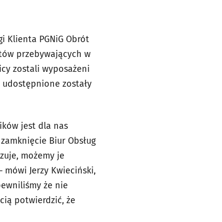
gi Klienta PGNiG Obrót
ntów przebywających w
cy zostali wyposażeni
om udostępnione zostały
ków jest dla nas
 zamknięcie Biur Obsług
izuje, możemy je
 mówi Jerzy Kwieciński,
pewniliśmy że nie
ią potwierdzić, że