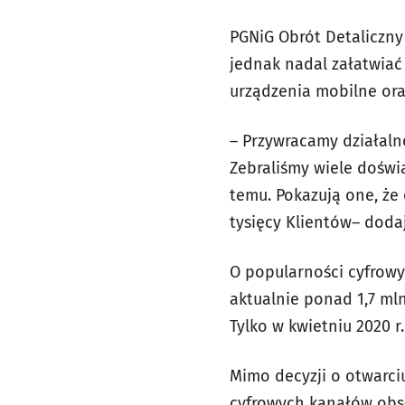
PGNiG Obrót Detaliczny
jednak nadal załatwiać
urządzenia mobilne oraz
– Przywracamy działaln
Zebraliśmy wiele doświa
temu. Pokazują one, że 
tysięcy Klientów
–
dodaj
O popularności cyfrowy
aktualnie ponad 1,7 ml
Tylko w kwietniu 2020 
Mimo decyzji o otwarci
cyfrowych kanałów obsł