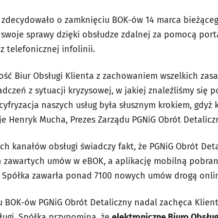
 zdecydowało o zamknięciu BOK-ów 14 marca bieżącego
 swoje sprawy dzięki obsłudze zdalnej za pomocą porta
 telefonicznej infolinii.
ość Biur Obsługi Klienta z zachowaniem wszelkich zas
dczeń z sytuacji kryzysowej, w jakiej znaleźliśmy się
cyfryzacja naszych usług była słusznym krokiem, gdyż k
e Henryk Mucha, Prezes Zarządu PGNiG Obrót Detalicz
ch kanałów obsługi świadczy fakt, że PGNiG Obrót Det
n zawartych umów w eBOK, a aplikację mobilną pobrano
r. Spółka zawarła ponad 7100 nowych umów drogą onli
u BOK-ów PGNiG Obrót Detaliczny nadal zachęca Klien
ugi. Spółka przypomina, że
elektroniczne Biuro Obsług