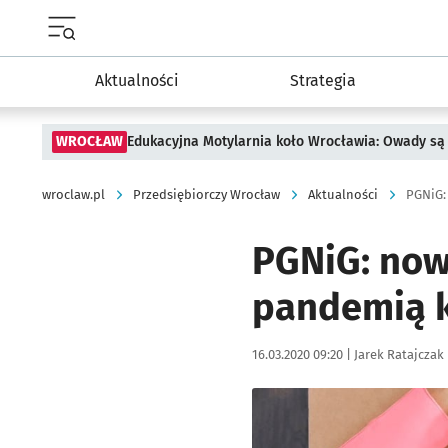
Menu główne portalu wroclaw.pl
Aktualności
Strategia
WROCŁAW
Edukacyjna Motylarnia koło Wrocławia: Owady są 
wroclaw.pl
Przedsiębiorczy Wrocław
Aktualności
PGNiG:
PGNiG: now
pandemią 
Data publikacji:
Autor:
16.03.2020 09:20 |
Jarek Ratajczak
Kliknij, aby powiększyć