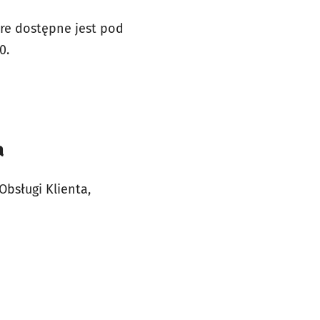
óre dostępne jest pod
0.
a
bsługi Klienta,