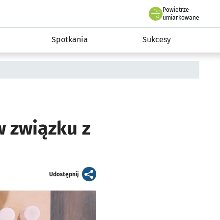
Powietrze
we Wrocławiu
a rozwoju przedsiębiorczości miasta Wrocławia
umiarkowane
Spotkania
Sukcesy
w związku z
artykuł
Udostępnij