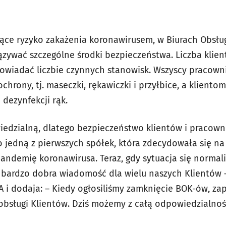
ejące ryzyko zakażenia koronawirusem, w Biurach Obsłu
zywać szczególne środki bezpieczeństwa. Liczba klie
wiadać liczbie czynnych stanowisk. Wszyscy pracowni
chrony, tj. maseczki, rękawiczki i przyłbice, a klient
dezynfekcji rąk.
edzialną, dlatego bezpieczeństwo klientów i pracowni
o jedną z pierwszych spółek, która zdecydowała się na
pandemię koronawirusa. Teraz, gdy sytuacja się normal
bardzo dobra wiadomość dla wielu naszych Klientów –
A i dodaja: – Kiedy ogłosiliśmy zamknięcie BOK-ów, za
obsługi Klientów. Dziś możemy z całą odpowiedzialnośc