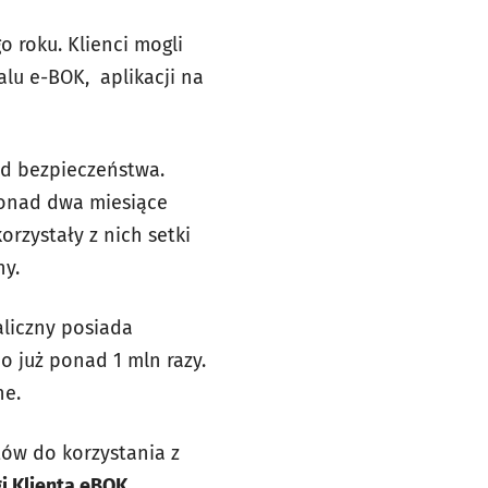
 roku. Klienci mogli
lu e-BOK, aplikacji na
ad bezpieczeństwa.
 ponad dwa miesiące
orzystały z nich setki
ny.
aliczny posiada
 już ponad 1 mln razy.
ne.
tów do korzystania z
i Klienta eBOK
,