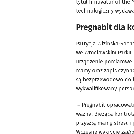
tytuł Innovator of the
technologiczny wydawan
Pregnabit dla k
Patrycja Wizińska-Soch
we Wrocławskim Parku 
urządzenie pomiarowe p
mamy oraz zapis czynno
są bezprzewodowo do M
wykwalifikowany person
– Pregnabit opracowaliś
ważna. Bieżąca kontro
przyszłą mamę stresu i
Wczesne wykrycie zagro