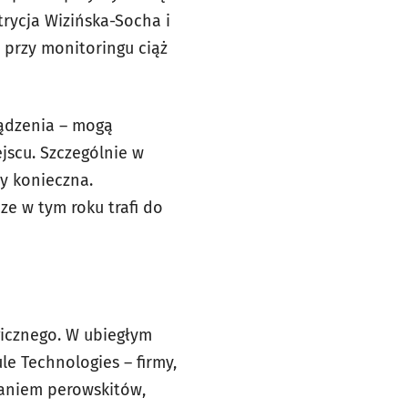
rycja Wizińska-Socha i
a przy monitoringu ciąż
ządzenia – mogą
scu. Szczególnie w
zy konieczna.
e w tym roku trafi do
gicznego. W ubiegłym
le Technologies – firmy,
taniem perowskitów,