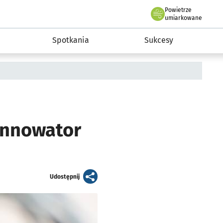
Powietrze
we Wrocławiu
a rozwoju przedsiębiorczości miasta Wrocławia
umiarkowane
Spotkania
Sukcesy
Innowator
artykuł
Udostępnij