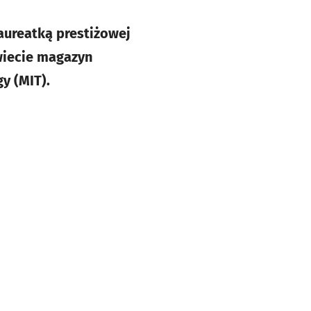
aureatką prestiżowej
wiecie magazyn
y (MIT).