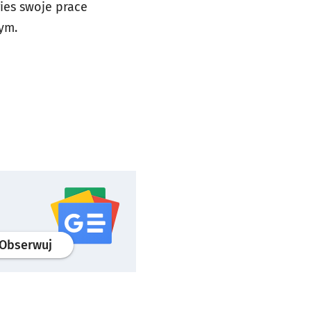
ies swoje prace
ym.
profil
google news
serwisu wroclaw.pl
Obserwuj