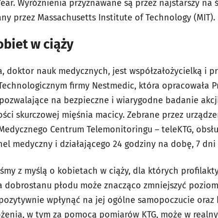
 Year. Wyróżnienia przyznawane są przez najstarszy na
y przez Massachusetts Institute of Technology (MIT).
obiet w ciąży
a, doktor nauk medycznych, jest współzałożycielką i p
Technologicznym firmy Nestmedic, która opracowała P
ozwalające na bezpieczne i wiarygodne badanie akcji
ści skurczowej mięśnia macicy. Zebrane przez urządz
edycznego Centrum Telemonitoringu – teleKTG, obsł
el medyczny i działającego 24 godziny na dobę, 7 dni
my z myślą o kobietach w ciąży, dla których profilakty
la dobrostanu płodu może znacząco zmniejszyć pozio
 pozytywnie wpłynąć na jej ogólne samopoczucie oraz 
żenia, w tym za pomocą pomiarów KTG, może w realny 