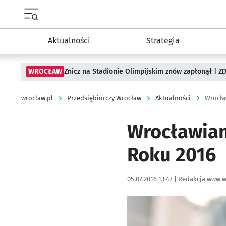
Menu główne portalu wroclaw.pl
Aktualności
Strategia
WROCŁAW
Znicz na Stadionie Olimpijskim znów zapłonął | ZD
wroclaw.pl
Przedsiębiorczy Wrocław
Aktualności
Wrocła
Wrocławian
Roku 2016
Data publikacji:
Autor:
05.07.2016 13:47 |
Redakcja www.w
Kliknij, aby powiększyć