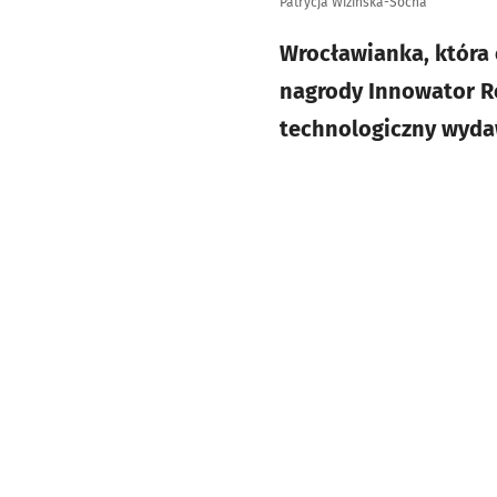
Patrycja Wizińska-Socha
Wrocławianka, która 
nagrody Innowator Ro
technologiczny wydaw