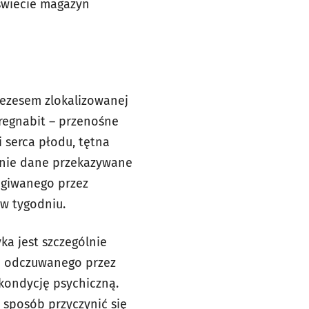
 świecie magazyn
rezesem zlokalizowanej
regnabit – przenośne
 serca płodu, tętna
enie dane przekazywane
ugiwanego przez
 w tygodniu.
ka jest szczególnie
m odczuwanego przez
kondycję psychiczną.
sposób przyczynić się