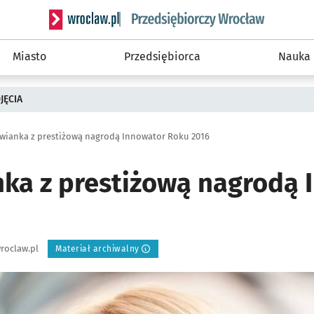
Serwis informacyjny wroclaw.pl podserwis: Strategi
Miasto
Przedsiębiorca
Nauka
JĘCIA
wianka z prestiżową nagrodą Innowator Roku 2016
ka z prestiżową nagrodą 
roclaw.pl
Materiał archiwalny