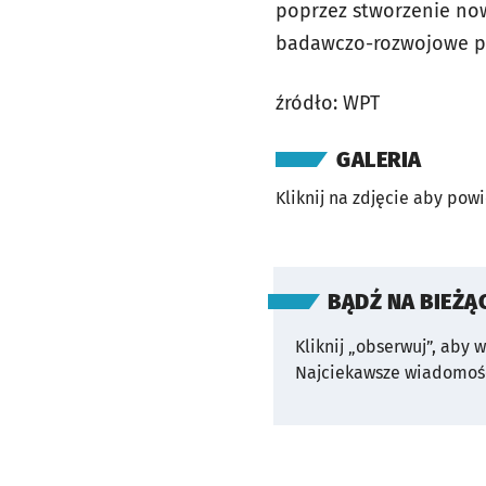
poprzez stworzenie now
badawczo-rozwojowe pr
źródło: WPT
GALERIA
Kliknij na zdjęcie aby pow
BĄDŹ NA BIEŻĄ
Kliknij „obserwuj”, aby 
Najciekawsze wiadomośc