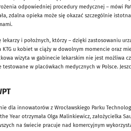
wdrożenia odpowiedniej procedury medycznej – mówi Pat
ała, zdalna opieka może się okazać szczególnie istotn
mami.
 lekarzy i położnych, którzy – dzięki zastosowaniu ur
 KTG u kobiet w ciąży w dowolnym momencie oraz miej
tkowa wizyta w gabinecie lekarskim nie jest możliwa c
e testowane w placówkach medycznych w Polsce. Jeszcz
WPT
enie dla innowatorów z Wrocławskiego Parku Technolo
 the Year otrzymała Olga Malinkiewicz, założycielka Sau
rwszych na świecie pracuje nad komercyjnym wykorzys