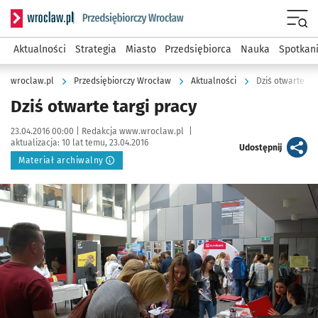
Serwis informacyjny wroclaw.pl podserwis: Strategia rozwo
Menu
Aktualności
Strategia
Miasto
Przedsiębiorca
Nauka
Spotkan
wroclaw.pl
Przedsiębiorczy Wrocław
Aktualności
Dziś otwarte tar
Dziś otwarte targi pracy
Data publikacji:
Autor:
23.04.2016 00:00 |
Redakcja www.wroclaw.pl
|
aktualizacja:
10 lat temu, 23.04.2016
artykuł
Udostępnij
Materiał archiwalny
Kliknij, aby powiększyć