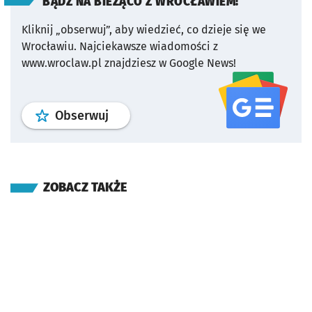
BĄDŹ NA BIEŻĄCO Z WROCŁAWIEM!
Kliknij „obserwuj”, aby wiedzieć, co dzieje się we
Wrocławiu.
Najciekawsze wiadomości z
www.wroclaw.pl znajdziesz w Google News!
profil
google news
serwisu wroclaw
Obserwuj
ZOBACZ TAKŻE