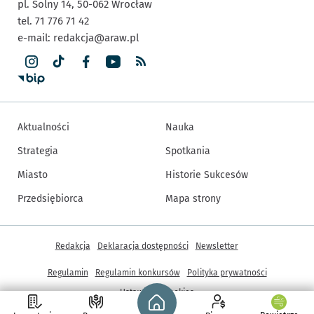
pl. Solny 14,
50-062
Wrocław
tel. 71 776 71 42
e-mail:
redakcja@araw.pl
Aktualności
Nauka
Strategia
Spotkania
Miasto
Historie Sukcesów
Przedsiębiorca
Mapa strony
Inne informacje
Redakcja
Deklaracja dostępności
Newsletter
Regulamin
Regulamin konkursów
Polityka prywatności
Strona główna - wroclaw.pl
Ustawienia cookies