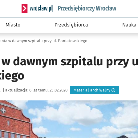
Serwis informacyjny wroclaw.pl podserwis: Strategi
Miasto
Przedsiębiorca
Nauka
ania w dawnym szpitalu przy ul. Poniatowskiego
 w dawnym szpitalu przy u
kiego
a
|
aktualizacja:
6 lat temu, 25.02.2020
Materiał archiwalny