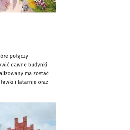
tóre połączy
nowić dawne budynki
talizowany ma zostać
ławki i latarnie oraz