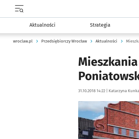
Menu główne portalu wroclaw.pl
Aktualności
Strategia
wroclaw.pl
Przedsiębiorczy Wrocław
Aktualności
Mieszk
Mieszkania
Poniatows
Data publikacji:
Autor:
31.10.2018 14:22 |
Katarzyna Kunk
Kliknij, aby powiększyć