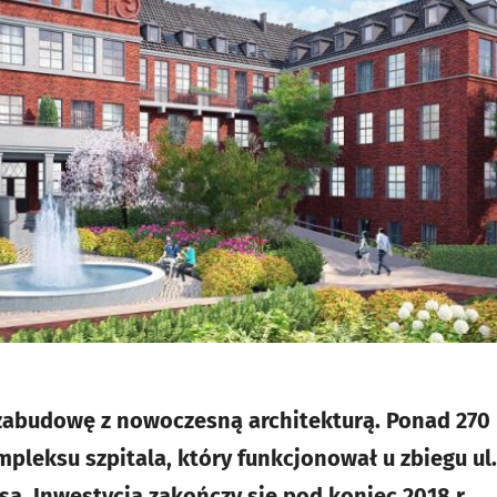
 zabudowę z nowoczesną architekturą. Ponad 270
mpleksu szpitala, który funkcjonował u zbiegu ul
sa. Inwestycja zakończy się pod koniec 2018 r.