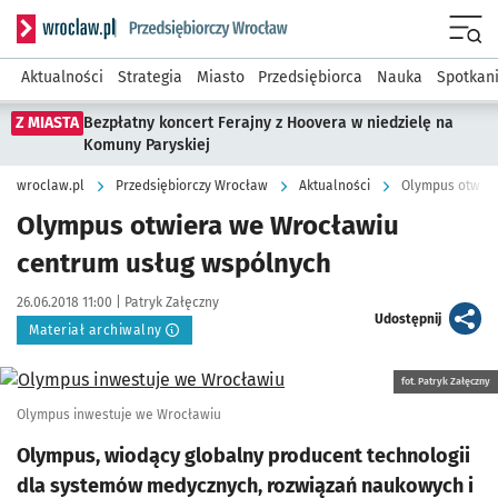
Serwis informacyjny wroclaw.pl podserwis: Strategia rozwo
Menu
Aktualności
Strategia
Miasto
Przedsiębiorca
Nauka
Spotkan
Z MIASTA
Bezpłatny koncert Ferajny z Hoovera w niedzielę na
Komuny Paryskiej
wroclaw.pl
Przedsiębiorczy Wrocław
Aktualności
Olympus otwier
Olympus otwiera we Wrocławiu
centrum usług wspólnych
Data publikacji:
Autor:
26.06.2018 11:00 |
Patryk Załęczny
artykuł
Udostępnij
Materiał archiwalny
Kliknij, aby powiększyć
fot. Patryk Załęczny
Olympus inwestuje we Wrocławiu
Olympus, wiodący globalny producent technologii
dla systemów medycznych, rozwiązań naukowych i