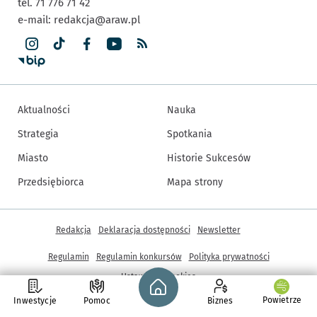
tel. 71 776 71 42
e-mail:
redakcja@araw.pl
Aktualności
Nauka
Strategia
Spotkania
Miasto
Historie Sukcesów
Przedsiębiorca
Mapa strony
Inne informacje
Redakcja
Deklaracja dostępności
Newsletter
Regulamin
Regulamin konkursów
Polityka prywatności
Strona główna - wroclaw.pl
Ustawienia cookies
Powietrze
Inwestycje
Pomoc
Biznes
© Copyright 2005-2026, ARAW S.A., Gmina Wrocław