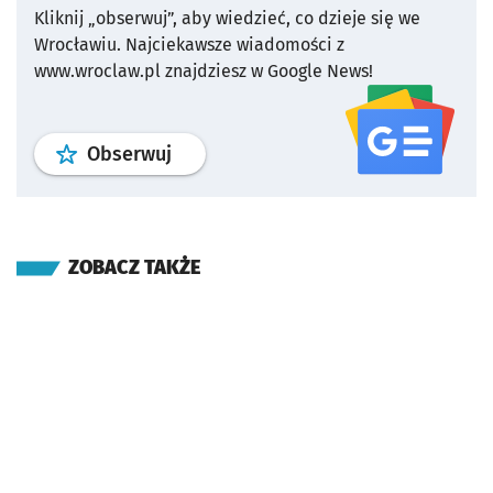
Kliknij „obserwuj”, aby wiedzieć, co dzieje się we
Wrocławiu.
Najciekawsze wiadomości z
www.wroclaw.pl znajdziesz w Google News!
profil
google news
serwisu wroclaw
Obserwuj
ZOBACZ TAKŻE