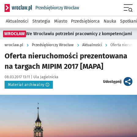
Serwis informacyjny wroclaw.pl podserwis: Strategia rozwo
Menu
Aktualności
Strategia
Miasto
Przedsiębiorca
Nauka
Spotkan
WROCŁAW
We Wrocławiu potrzebni pracownicy z kompetencjami
wroclaw.pl
Przedsiębiorczy Wrocław
Aktualności
Oferta nieruch
Oferta nieruchomości prezentowana
na targach MIPIM 2017 [MAPA]
Data publikacji:
Autor:
08.03.2017 13:11 |
Ula Jagielnicka
artykuł
Udostępnij
Materiał archiwalny
Kliknij, aby powiększyć