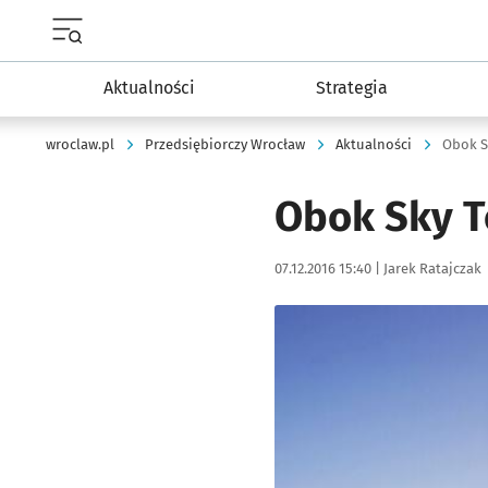
Menu główne portalu wroclaw.pl
Aktualności
Strategia
wroclaw.pl
Przedsiębiorczy Wrocław
Aktualności
Obok S
Obok Sky T
Data publikacji:
Autor:
07.12.2016 15:40 |
Jarek Ratajczak
Kliknij, aby powiększyć