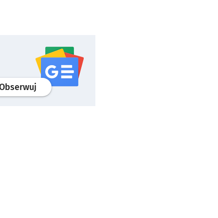
profil
google news
serwisu wroclaw.pl
Obserwuj