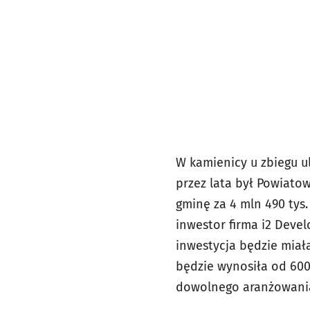
W kamienicy u zbiegu u
przez lata był Powiato
gminę za 4 mln 490 tys. 
inwestor firma i2 Deve
inwestycja będzie miał
będzie wynosiła od 600
dowolnego aranżowania