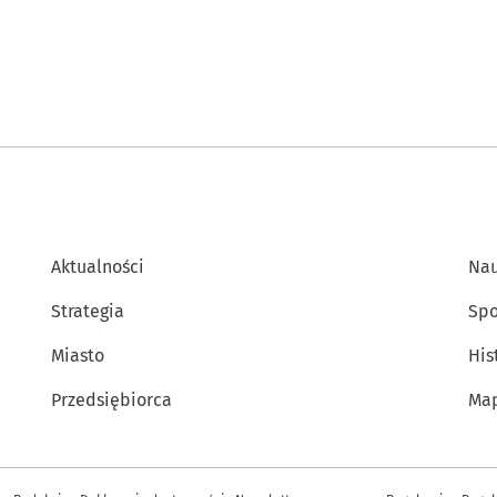
Aktualności
Na
Strategia
Spo
Miasto
His
Przedsiębiorca
Map
Inne informacje