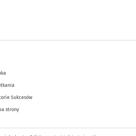
uka
tkania
torie Sukcesów
a strony