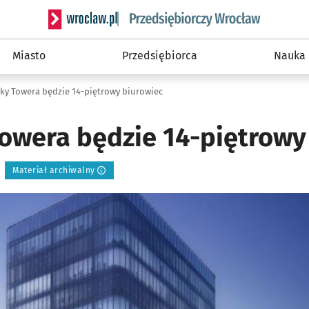
Serwis informacyjny wroclaw.pl podserwis: Strategi
Miasto
Przedsiębiorca
Nauka
ky Towera będzie 14-piętrowy biurowiec
owera będzie 14-piętrowy
Materiał archiwalny