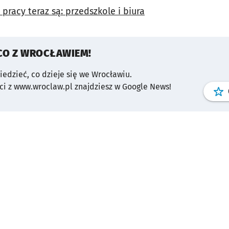
 pracy teraz są: przedszkole i biura
CO Z WROCŁAWIEM!
wiedzieć, co dzieje się we Wrocławiu.
i z www.wroclaw.pl znajdziesz w Google News!