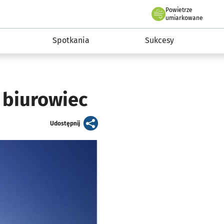
Powietrze
we Wrocławiu
a rozwoju przedsiębiorczości miasta Wrocławia
umiarkowane
Spotkania
Sukcesy
 biurowiec
artykuł
Udostępnij