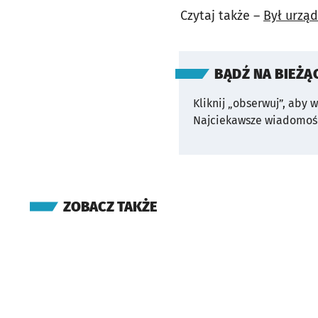
Czytaj także –
Był urząd
BĄDŹ NA BIEŻĄ
Kliknij „obserwuj”, aby 
Najciekawsze wiadomośc
ZOBACZ TAKŻE