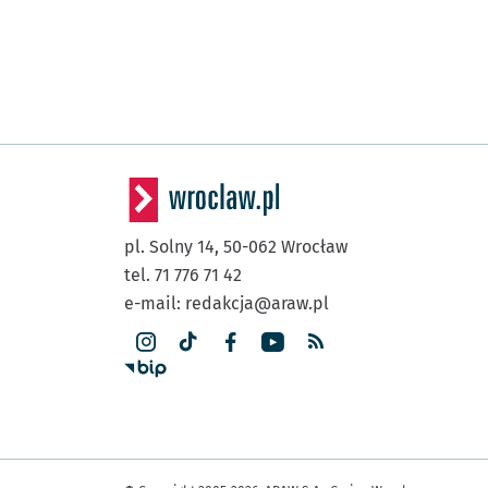
pl. Solny 14,
50-062
Wrocław
tel. 71 776 71 42
e-mail:
redakcja@araw.pl