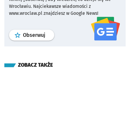
Wrocławiu.
Najciekawsze wiadomości z
www.wroclaw.pl znajdziesz w Google News!
profil
google news
serwisu wroclaw
Obserwuj
ZOBACZ TAKŻE