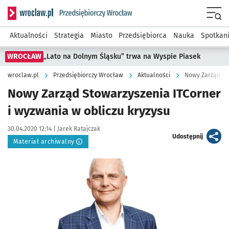
Serwis informacyjny wroclaw.pl podserwis: Strategia rozwo
Menu
Aktualności
Strategia
Miasto
Przedsiębiorca
Nauka
Spotkan
WROCŁAW
„Lato na Dolnym Śląsku” trwa na Wyspie Piasek
wroclaw.pl
Przedsiębiorczy Wrocław
Aktualności
Nowy Zarząd Sto
Nowy Zarząd Stowarzyszenia ITCorner
i wyzwania w obliczu kryzysu
Data publikacji:
Autor:
30.04.2020 12:14 |
Jarek Ratajczak
artykuł
Udostępnij
Materiał archiwalny
Kliknij, aby powiększyć