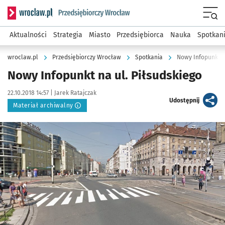
Serwis informacyjny wroclaw.pl podserwis: Strategia rozwo
Menu
Aktualności
Strategia
Miasto
Przedsiębiorca
Nauka
Spotkan
wroclaw.pl
Przedsiębiorczy Wrocław
Spotkania
Nowy Infopunkt na
Nowy Infopunkt na ul. Piłsudskiego
Data publikacji:
Autor:
22.10.2018 14:57 |
Jarek Ratajczak
artykuł
Udostępnij
Materiał archiwalny
Kliknij, aby powiększyć