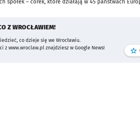
ch spółek – córek, które działają w 45 państwach Euro
CO Z WROCŁAWIEM!
wiedzieć, co dzieje się we Wrocławiu.
i z www.wroclaw.pl znajdziesz w Google News!