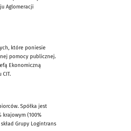
ju Aglomeracji
ych, które poniesie
anej pomocy publicznej.
trefą Ekonomiczną
 CIT.
biorców. Spółka jest
0% krajowym (100%
w skład Grupy Logintrans