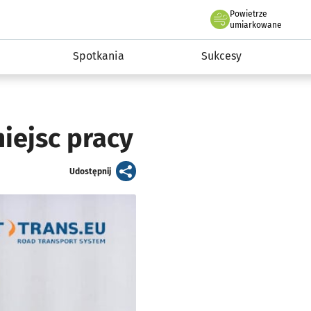
Powietrze
we Wrocławiu
a rozwoju przedsiębiorczości miasta Wrocławia
umiarkowane
Spotkania
Sukcesy
miejsc pracy
artykuł
Udostępnij