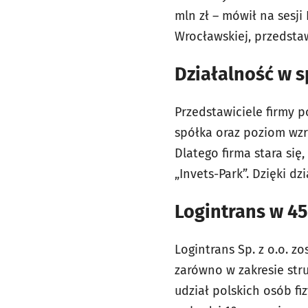
mln zł – mówił na sesji
Wrocławskiej, przedsta
Działalność w s
Przedstawiciele firmy 
spółka oraz poziom wzr
Dlatego firma stara się
„Invets-Park”. Dzięki dz
Logintrans w 45
Logintrans Sp. z o.o. z
zarówno w zakresie str
udział polskich osób fi