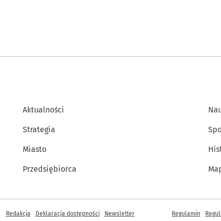
Aktualności
Na
Strategia
Spo
Miasto
His
Przedsiębiorca
Map
Inne informacje
Redakcja
Deklaracja dostępności
Newsletter
Regulamin
Regul