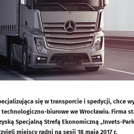
pecjalizująca się w transporcie i spedycji, chce
echnologiczno-biurowe we Wrocławiu. Firma star
zyską Specjalną Strefą Ekonomiczną „Invets-Par
zyjęli miejscy radni na sesji 18 maja 2017 r.