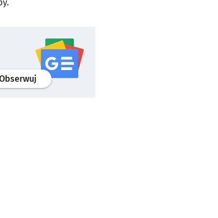
py.
profil
google news
serwisu wroclaw.pl
Obserwuj