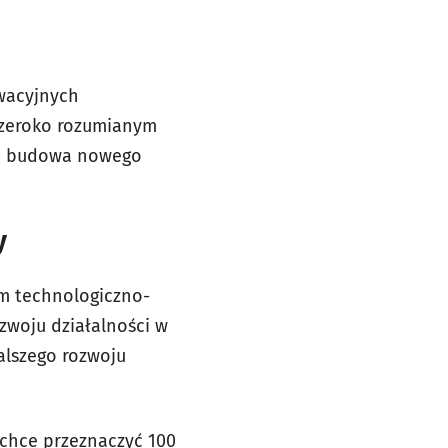
owacyjnych
szeroko rozumianym
h i budowa nowego
y
m technologiczno-
zwoju działalności w
alszego rozwoju
 chce przeznaczyć 100