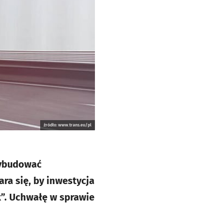
źródło: www.trans.eu/pl
 wybudować
a się, by inwestycja
k”. Uchwałę w sprawie