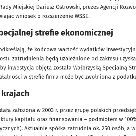
 Rady Miejskiej Dariusz Ostrowski, prezes Agencji Rozwo
wiając wniosek o rozszerzenie WSSE.
pecjalnej strefie ekonomicznej
podkreślają, że końcowa wartość wydatków inwestycyjn
ostu zatrudnienia będą uzależnione od zakresu uzysk
, by inwestycja objęta została Wałbrzyską Specjalną S
iałalności w strefie firma może być zwolniona z podatku
 krajach
ostała założona w 2003 r. przez grupę polskich przedsię
uktury kapitału oraz finansowania – podmiotem w 10
zycznych). Aktualnie spółka zatrudnia ok. 250 osób, a 