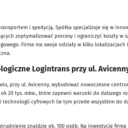
transportem i spedycją. Spółka specjalizuje się w inn
ących zoptymalizować procesy i ograniczyć koszty w 
ogowego. Firma ma swoje odziały w kilku lokalizacjac
czna.
ogiczne Logintrans przy ul. Avicenn
wiu, przy ul. Avicenny, wybudować nowoczesne centru
 ok 20 tys. mkw., które zapewni warunki do dalszego ro
i technologii cyfrowych (w tym przede wszystkim do d
trudnienie znajdzie ok. 100 osób. Na inwestycję firma