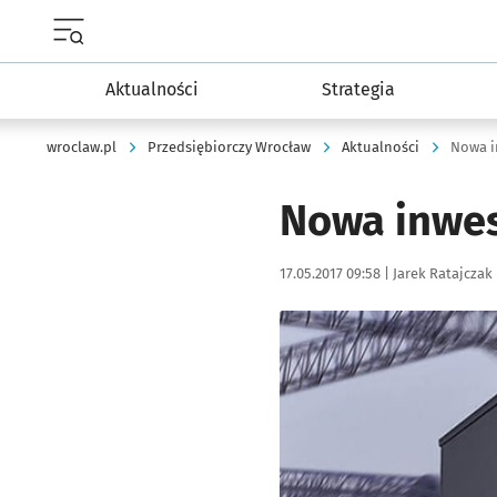
Menu główne portalu wroclaw.pl
Aktualności
Strategia
wroclaw.pl
Przedsiębiorczy Wrocław
Aktualności
Nowa in
Nowa inwest
Data publikacji:
Autor:
17.05.2017 09:58 |
Jarek Ratajczak
Kliknij, aby powiększyć