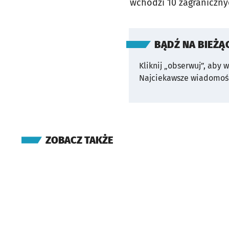
wchodzi 10 zagraniczny
BĄDŹ NA BIEŻĄ
Kliknij „obserwuj”, aby 
Najciekawsze wiadomośc
ZOBACZ TAKŻE