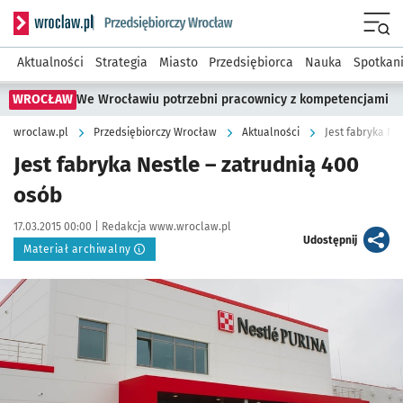
Serwis informacyjny wroclaw.pl podserwis: Strategia rozwo
Menu
Aktualności
Strategia
Miasto
Przedsiębiorca
Nauka
Spotkan
WROCŁAW
We Wrocławiu potrzebni pracownicy z kompetencjami
wroclaw.pl
Przedsiębiorczy Wrocław
Aktualności
Jest fabryka Ne
Jest fabryka Nestle – zatrudnią 400
osób
Data publikacji:
Autor:
17.03.2015 00:00 |
Redakcja www.wroclaw.pl
artykuł
Udostępnij
Materiał archiwalny
Kliknij, aby powiększyć