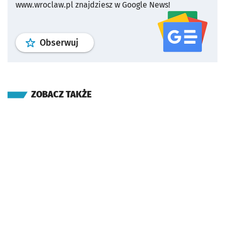
www.wroclaw.pl znajdziesz w Google News!
profil
google news
serwisu wroclaw
Obserwuj
ZOBACZ TAKŻE