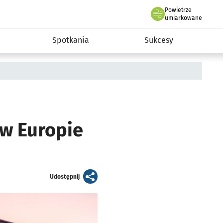
Powietrze
we Wrocławiu
a rozwoju przedsiębiorczości miasta Wrocławia
umiarkowane
Spotkania
Sukcesy
w Europie
artykuł
Udostępnij