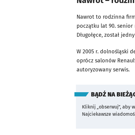
Nawrot – rodzin
Nawrot to rodzinna firm
początku lat 90. senior
Długołęce, został jedn
W 2005 r. dolnośląski d
oprócz salonów Renault
autoryzowany serwis.
BĄDŹ NA BIEŻĄ
Kliknij „obserwuj”, aby 
Najciekawsze wiadomośc