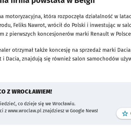
na firma powstała w Belgii
a motoryzacyjna, która rozpoczęła działalność w latach
 rodu, Feliks Nawrot, wrócił do Polski i inwestując w s
ym z pierwszych koncesjonerów marki Renault w Polsce
ealer otrzymał także koncesję na sprzedaż marki Dacia.
 i Dacia, znajdują się również salon samochodów uży
CO Z WROCŁAWIEM!
wiedzieć, co dzieje się we Wrocławiu.
i z www.wroclaw.pl znajdziesz w Google News!