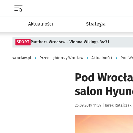
Menu główne portalu wroclaw.pl
Aktualności
Strategia
SPORT
Panthers Wrocław - Vienna Wikings 34:31
wroclaw.pl
Przedsiębiorczy Wrocław
Aktualności
Pod Wr
Pod Wrocła
salon Hyun
Data publikacji:
Autor:
26.09.2019 11:39 |
Jarek Ratajczak
Kliknij, aby powiększyć