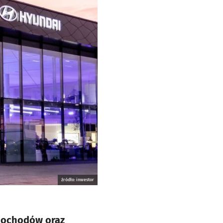
źródło: inwestor
amochodów oraz