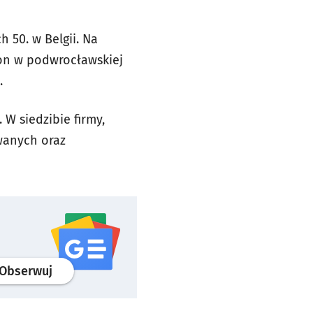
 50. w Belgii. Na
alon w podwrocławskiej
.
 W siedzibie firmy,
wanych oraz
profil
google news
serwisu wroclaw.pl
Obserwuj