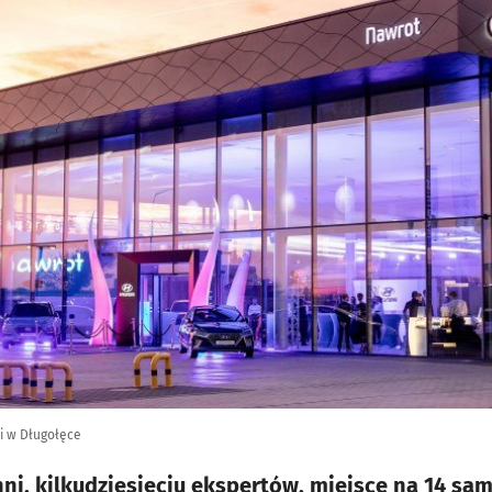
i w Długołęce
i, kilkudziesięciu ekspertów, miejsce na 14 s