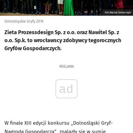
Fot. Maciej Stolarczyk
Dolnośląskie Gryfy 2016
Zieta Prozessdesign Sp. z o.o. oraz Nawitel Sp. z
o.o. Sp.k. to wrocławscy zdobywcy tegorocznych
Gryfów Gospodarczych.
REKLAMA
ad
W finale XIII edycji konkursu „Dolnośląski Gryf-
Nagroda Gospodarcza” znalazły się w sumie