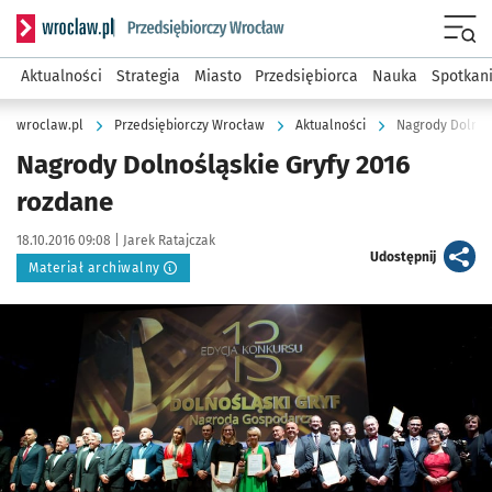
Serwis informacyjny wroclaw.pl podserwis: Strategia rozwo
Menu
Aktualności
Strategia
Miasto
Przedsiębiorca
Nauka
Spotkan
wroclaw.pl
Przedsiębiorczy Wrocław
Aktualności
Nagrody Dolnoś
Nagrody Dolnośląskie Gryfy 2016
rozdane
Data publikacji:
Autor:
18.10.2016 09:08 |
Jarek Ratajczak
artykuł
Udostępnij
Materiał archiwalny
Kliknij, aby powiększyć