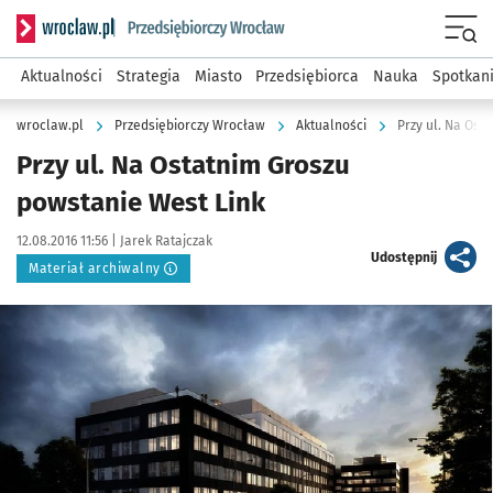
Serwis informacyjny wroclaw.pl podserwis: Strategia rozwo
Menu
Aktualności
Strategia
Miasto
Przedsiębiorca
Nauka
Spotkan
wroclaw.pl
Przedsiębiorczy Wrocław
Aktualności
Przy ul. Na Ost
Przy ul. Na Ostatnim Groszu
powstanie West Link
Data publikacji:
Autor:
12.08.2016 11:56 |
Jarek Ratajczak
artykuł
Udostępnij
Materiał archiwalny
Kliknij, aby powiększyć