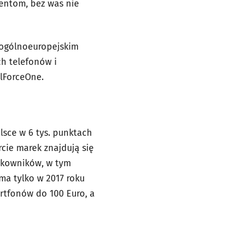
entom, bez was nie
u ogólnoeuropejskim
h telefonów i
lForceOne.
sce w 6 tys. punktach
rcie marek znajdują się
tkowników, w tym
ma tylko w 2017 roku
rtfonów do 100 Euro, a