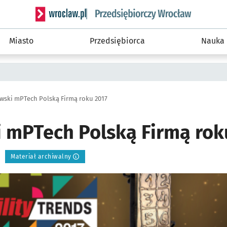
Serwis informacyjny wroclaw.pl podserwis: Strategi
Miasto
Przedsiębiorca
Nauka
wski mPTech Polską Firmą roku 2017
 mPTech Polską Firmą rok
Materiał archiwalny