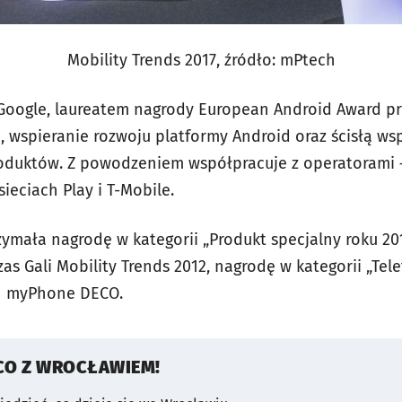
Mobility Trends 2017, źródło: mPtech
 Google, laureatem nagrody European Android Award p
, wspieranie rozwoju platformy Android oraz ścisłą ws
oduktów. Z powodzeniem współpracuje z operatorami –
eciach Play i T-Mobile.
zymała nagrodę w kategorii „Produkt specjalny roku 
zas Gali Mobility Trends 2012, nagrodę w kategorii „Tel
on myPhone DECO.
CO Z WROCŁAWIEM!