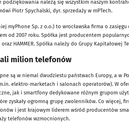
ne podziękowania należą się wszystkim naszym kontrah
mówi Piotr Spychalski, dyr. sprzedaży w mPTech.
niej myPhone Sp. z o.o.) to wrocławska firma o zasięg
em od 2007 roku. Spółka jest producentem popularnyc
oraz HAMMER. Spółka należy do Grupy Kapitałowej Te
dali milion telefonów
ne są w niemal dwudziestu państwach Europy, a w Pol
m.in. elektro-marketach i salonach operatorów). W ofe
yczne, jak i smartfony dedykowane różnym grupom uży
óre zyskały ogromną grupę zwolenników. Co więcej, fir
efonów i jest krajowym liderem wśród producentów sma
daży telefonów wzmocnionych.