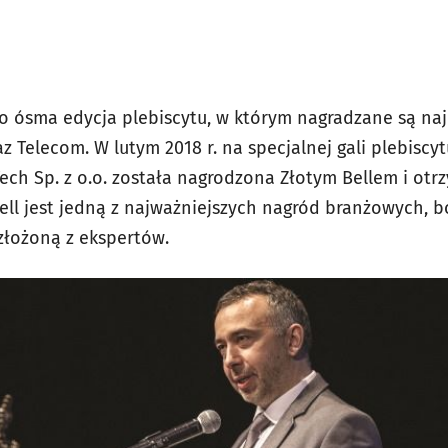
to ósma edycja plebiscytu, w którym nagradzane są naj
az Telecom. W lutym 2018 r. na specjalnej gali plebiscy
ch Sp. z o.o. została nagrodzona Złotym Bellem i otrz
 Bell jest jedną z najważniejszych nagród branżowych,
 złożoną z ekspertów.