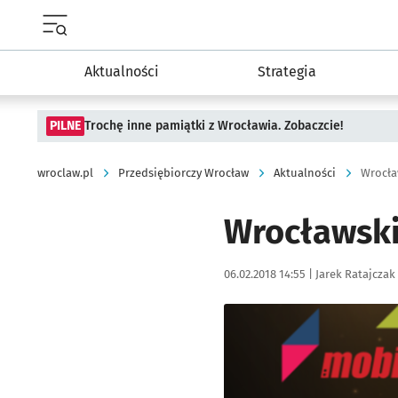
Menu główne portalu wroclaw.pl
Aktualności
Strategia
PILNE
Trochę inne pamiątki z Wrocławia. Zobaczcie!
wroclaw.pl
Przedsiębiorczy Wrocław
Aktualności
Wrocła
Wrocławski
Data publikacji:
Autor:
06.02.2018 14:55 |
Jarek Ratajczak
Kliknij, aby powiększyć