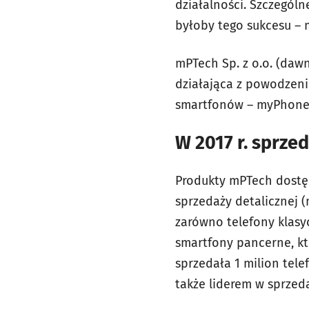
działalności. Szczegól
byłoby tego sukcesu – 
mPTech Sp. z o.o. (daw
działająca z powodzeni
smartfonów – myPhone 
W 2017 r. sprze
Produkty mPTech dostęp
sprzedaży detalicznej (
zarówno telefony klas
smartfony pancerne, kt
sprzedała 1 milion tel
także liderem w sprze