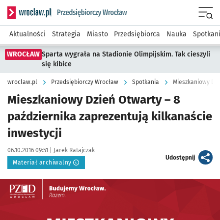
Serwis informacyjny wroclaw.pl podserwis: Strategia rozwo
Menu
Aktualności
Strategia
Miasto
Przedsiębiorca
Nauka
Spotkan
WROCŁAW
Sparta wygrała na Stadionie Olimpijskim. Tak cieszyli
się kibice
wroclaw.pl
Przedsiębiorczy Wrocław
Spotkania
Mieszkaniowy Dzie
Mieszkaniowy Dzień Otwarty – 8
października zaprezentują kilkanaście
inwestycji
Data publikacji:
Autor:
06.10.2016 09:51 |
Jarek Ratajczak
artykuł
Udostępnij
Materiał archiwalny
Kliknij, aby powiększyć