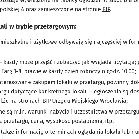
 zostaje wywieszone na tablicy ogłoszeń w siedzibie U
apolskiej 4 oraz zamieszczone na stronie
BIP
.
ali w trybie przetargowym:
e mieszkalne i użytkowe odbywają się najczęściej w for
– każdy może przyjść i zobaczyć jak wygląda licytacja;
y Targ 1-8, prawie w każdy dzień roboczy o godz. 10.00;
interesowane zakupem lokalu w przetargu, powinny do
argu dotyczące konkretnego lokalu – ogłoszenia są d
akże na stronach
BIP Urzędu Miejskiego Wrocławia
;
e są m.in. warunki nabycia i uczestnictwa w przetargu
 przetargu, cena, wysokość postąpienia, itp.
 także informację o terminach oglądania lokalu lub n