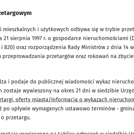
rzetargowym
i mieszkalnych i użytkowych odbywa się w trybie prz
 21 sierpnia 1997 r. o gospodarce nieruchomościami (Dz.
24 i 820) oraz rozporządzenia Rady Ministrów z dnia 14 w
u przeprowadzania przetargów oraz rokowań na zbycie 
za i podaje do publicznej wiadomości wykaz nieruch
n zostaje wywieszony na okres 21 dni w siedzibie Urzę
etargi, oferty miasta/Informacja o wykazach nierucho
niż po upływie wymaganych ustawowo terminów - gmina
o przetargu.