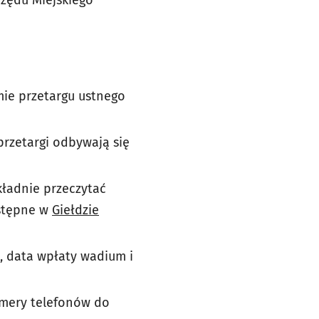
rzędu Miejskiego
mie przetargu ustnego
 przetargi odbywają się
kładnie przeczytać
ostępne w
Giełdzie
, data wpłaty wadium i
umery telefonów do