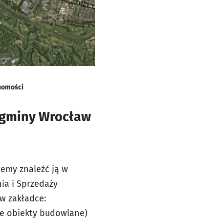
homości
h gminy Wrocław
żemy znaleźć ją w
ia i Sprzedaży
 w zakładce:
ne obiekty budowlane)