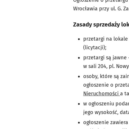
Ogłoszenie o przetargu
Wrocławia przy ul. G. Z
Zasady sprzedaży lok
przetargi na lokal
(licytacji);
przetargi są jawne 
w sali 204, pl. Now
osoby, które są za
ogłoszenie o przet
Nieruchomości
a t
w ogłoszeniu podan
jego wysokość, data
ogłoszenie zawiera