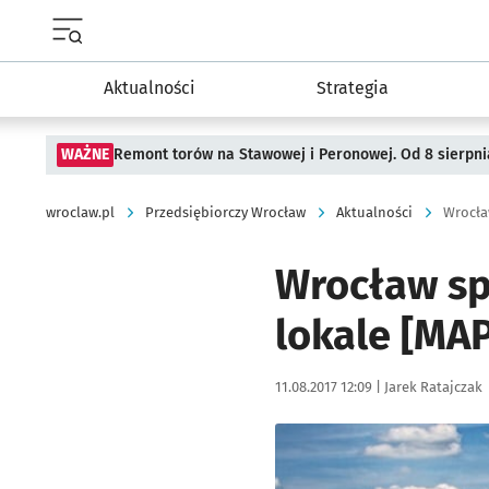
Menu główne portalu wroclaw.pl
Aktualności
Strategia
WAŻNE
Remont torów na Stawowej i Peronowej. Od 8 sierpni
wroclaw.pl
Przedsiębiorczy Wrocław
Aktualności
Wrocła
Wrocław sp
lokale [MA
Data publikacji:
Autor:
11.08.2017 12:09 |
Jarek Ratajczak
Kliknij, aby powiększyć