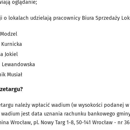
wiają oglądanie;
 o lokalach udzielają pracownicy Biura Sprzedaży Loka
a Modzel
a Kurnicka
a Jokiel
esa Lewandowska
nik Musiał
rzetargu?
etargu należy wpłacić wadium (w wysokości podanej w 
 wadium jest data uznania rachunku bankowego gminy
ina Wrocław, pl. Nowy Targ 1-8, 50-141 Wrocław - nr 3