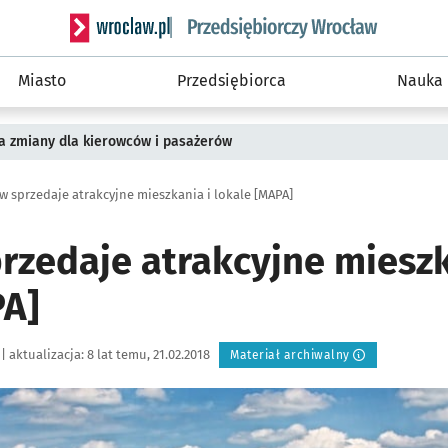
Serwis informacyjny wroclaw.pl podserwis: Strategi
Miasto
Przedsiębiorca
Nauka
a zmiany dla kierowców i pasażerów
w sprzedaje atrakcyjne mieszkania i lokale [MAPA]
rzedaje atrakcyjne mieszk
PA]
|
aktualizacja:
8 lat temu, 21.02.2018
Materiał archiwalny