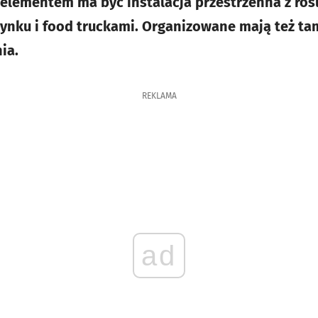
lementem ma być instalacja przestrzenna z rośl
nku i food truckami. Organizowane mają też tam
ia.
REKLAMA
ad