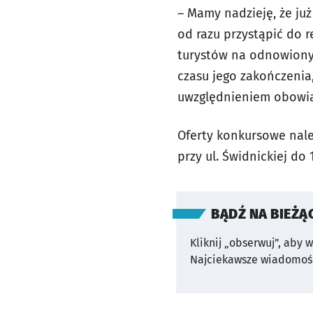
– Mamy nadzieję, że ju
od razu przystąpić do r
turystów na odnowiony 
czasu jego zakończenia
uwzględnieniem obowią
Oferty konkursowe nal
przy ul. Świdnickiej do
BĄDŹ NA BIEŻĄ
Kliknij „obserwuj”, aby 
Najciekawsze wiadomośc