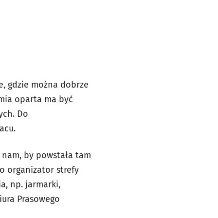
ce, gdzie można dobrze
omia oparta ma być
ych. Do
acu.
y nam, by powstała tam
o organizator strefy
, np. jarmarki,
Biura Prasowego