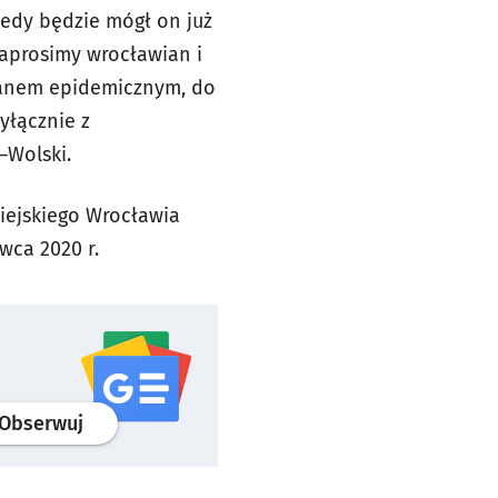
tedy będzie mógł on już
zaprosimy wrocławian i
stanem epidemicznym, do
yłącznie z
–Wolski.
iejskiego Wrocławia
wca 2020 r.
profil
google news
serwisu wroclaw.pl
Obserwuj