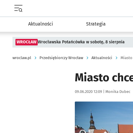
Menu główne portalu wroclaw.pl
Aktualności
Strategia
WROCŁAW
Wrocławska Potańcówka w sobotę, 8 sierpnia
wroclaw.pl
Przedsiębiorczy Wrocław
Aktualności
Miasto
Miasto chc
Data publikacji:
Autor:
09.06.2020 12:09 |
Monika Dubec
Kliknij, aby powiększyć