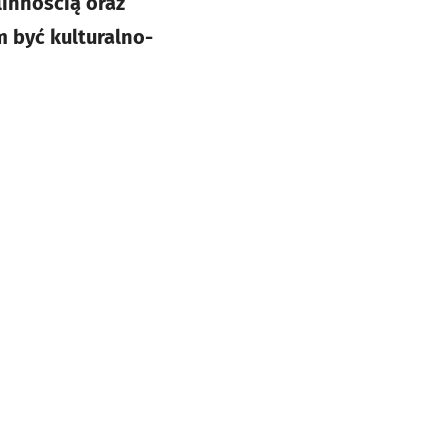
innością oraz
 być kulturalno-