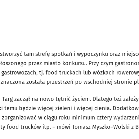
 stworzyć tam strefę spotkań i wypoczynku oraz miejs
ogłoszonego przez miasto konkursu. Przy czym gastron
gastrowozach, tj. food truckach lub wózkach rowerow
naczona została przestrzeń po wschodniej stronie pl
 Targ zaczął na nowo tętnić życiem. Dlatego też zależ
ęki temu będzie więcej zieleni i więcej cienia. Dodatkow
 zorganizować w ciągu roku minimum cztery wydarzenia
loty food trucków itp. – mówi Tomasz Myszko–Wolski z 