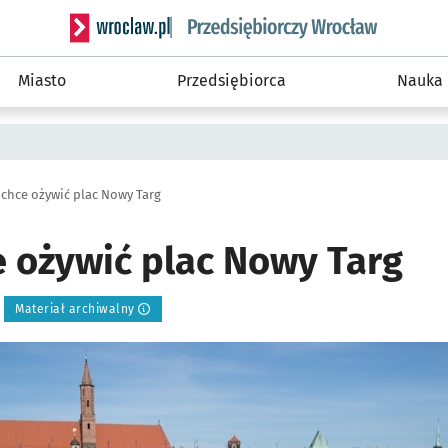
Serwis informacyjny wroclaw.pl podserwis: Strategi
Miasto
Przedsiębiorca
Nauka
 chce ożywić plac Nowy Targ
e ożywić plac Nowy Targ
Materiał archiwalny