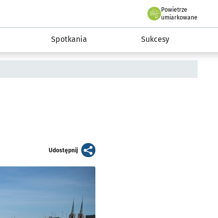
Powietrze
we Wrocławiu
a rozwoju przedsiębiorczości miasta Wrocławia
umiarkowane
Spotkania
Sukcesy
artykuł
Udostępnij