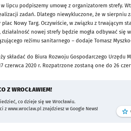
ż w lipcu podpiszemy umowę z organizatorem strefy. W
ealizacji zadań. Dlatego niewykluczone, że w sierpniu 
plac Nowy Targ. Oczywiście, w związku z trwającym 
, działalność nowej strefy będzie mogła odbywać się w
zującego reżimu sanitarnego – dodaje Tomasz Myszko
eży składać do Biura Rozwoju Gospodarczego Urzędu M
 17 czerwca 2020 r. Rozpatrzone zostaną one do 26 czer
CO Z WROCŁAWIEM!
wiedzieć, co dzieje się we Wrocławiu.
i z www.wroclaw.pl znajdziesz w Google News!