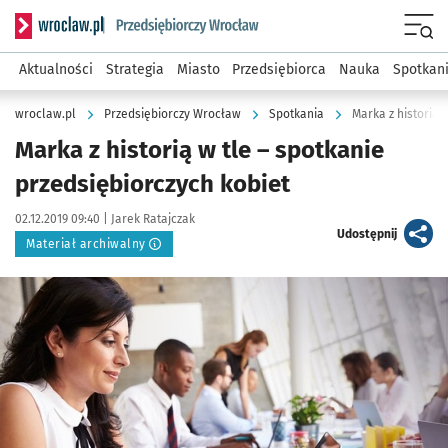
Serwis informacyjny wroclaw.pl podserwis: Strategia rozwo
Menu
Aktualności
Strategia
Miasto
Przedsiębiorca
Nauka
Spotkan
wroclaw.pl
Przedsiębiorczy Wrocław
Spotkania
Marka z historią 
Marka z historią w tle – spotkanie
przedsiębiorczych kobiet
Data publikacji:
Autor:
02.12.2019 09:40 |
Jarek Ratajczak
artykuł
Udostępnij
Materiał archiwalny
Kliknij, aby powiększyć