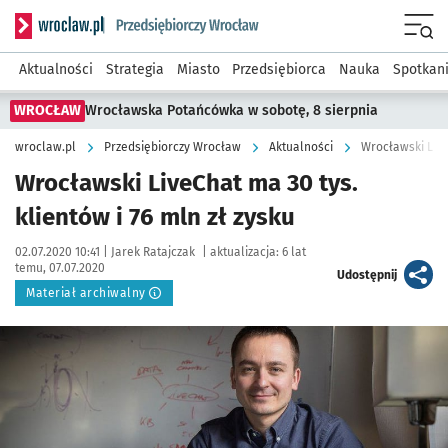
Serwis informacyjny wroclaw.pl podserwis: Strategia rozwo
Menu
Aktualności
Strategia
Miasto
Przedsiębiorca
Nauka
Spotkan
WROCŁAW
Wrocławska Potańcówka w sobotę, 8 sierpnia
wroclaw.pl
Przedsiębiorczy Wrocław
Aktualności
Wrocławski Live
Wrocławski LiveChat ma 30 tys.
klientów i 76 mln zł zysku
Data publikacji:
Autor:
02.07.2020 10:41 |
Jarek Ratajczak
|
aktualizacja:
6 lat
temu, 07.07.2020
artykuł
Udostępnij
Materiał archiwalny
Kliknij, aby powiększyć