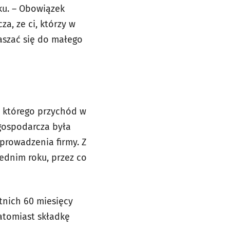
ku. – Obowiązek
za, ze ci, którzy w
łaszać się do małego
, którego przychód w
 gospodarcza była
 prowadzenia firmy. Z
zednim roku, przez co
tnich 60 miesięcy
atomiast składkę