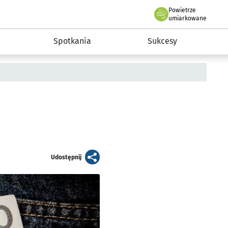
Powietrze
we Wrocławiu
a rozwoju przedsiębiorczości miasta Wrocławia
umiarkowane
Spotkania
Sukcesy
artykuł
Udostępnij