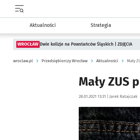
Menu główne portalu wroclaw.pl
Aktualności
Strategia
WROCŁAW
Dwie kolizje na Powstańców Śląskich | ZDJĘCIA
wroclaw.pl
Przedsiębiorczy Wrocław
Aktualności
Mały ZU
Mały ZUS pl
Data publikacji:
Autor:
28.01.2021 13:31 |
Jarek Ratajczak
Kliknij, aby powiększyć