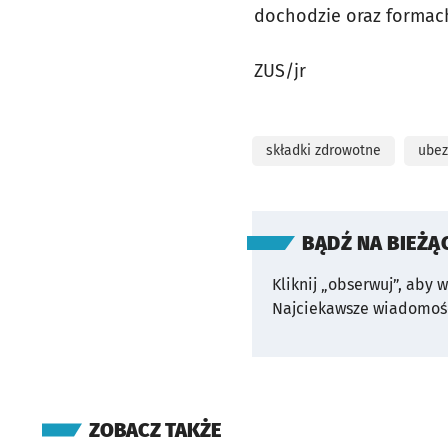
dochodzie oraz formach
ZUS/jr
składki zdrowotne
ubez
BĄDŹ NA BIEŻĄ
Kliknij „obserwuj”, aby 
Najciekawsze wiadomośc
ZOBACZ TAKŻE