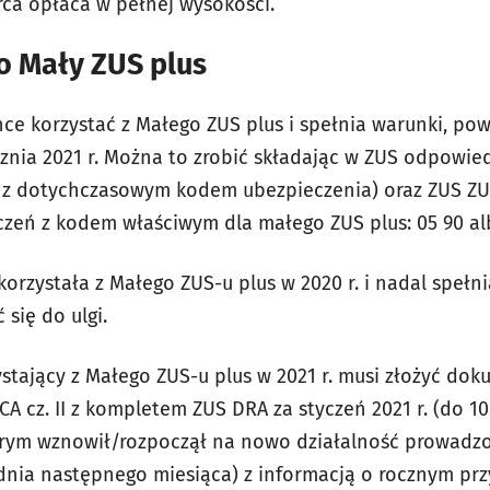
ca opłaca w pełnej wysokości.
 o Mały ZUS plus
hce korzystać z Małego ZUS plus i spełnia warunki, powi
znia 2021 r. Można to zrobić składając w ZUS odpowi
 z dotychczasowym kodem ubezpieczenia) oraz ZUS ZU
czeń z kodem właściwym dla małego ZUS plus: 05 90 alb
orzystała z Małego ZUS-u plus w 2020 r. i nadal spełnia
się do ulgi.
tający z Małego ZUS-u plus w 2021 r. musi złożyć dok
CA cz. II z kompletem ZUS DRA za styczeń 2021 r. (do 10
órym wznowił/rozpoczął na nowo działalność prowadzo
 dnia następnego miesiąca) z informacją o rocznym pr