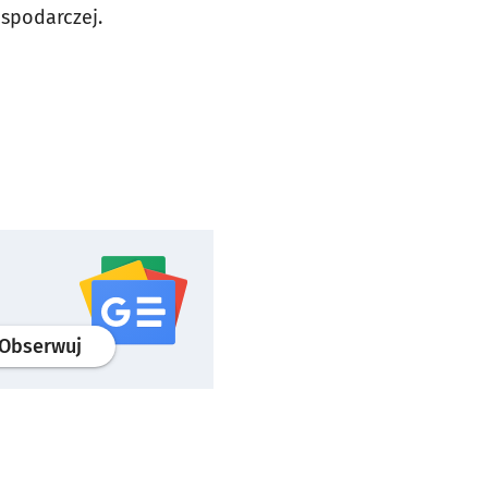
spodarczej.
profil
google news
serwisu wroclaw.pl
Obserwuj