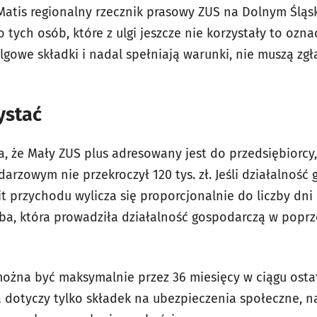
atis regionalny rzecznik prasowy ZUS na Dolnym Śląs
 tych osób, które z ulgi jeszcze nie korzystały to oznac
lgowe składki i nadal spełniają warunki, nie muszą zg
ystać
, że Mały ZUS plus adresowany jest do przedsiębiorcy
rzowym nie przekroczył 120 tys. zł. Jeśli działalność
t przychodu wylicza się proporcjonalnie do liczby dni
soba, która prowadziła działalność gospodarczą w popr
ożna być maksymalnie przez 36 miesięcy w ciągu osta
a dotyczy tylko składek na ubezpieczenia społeczne, n