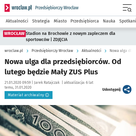
Serwis informacyjny wroclaw.pl podserwis: Strategia rozwo
Menu
Aktualności
Strategia
Miasto
Przedsiębiorca
Nauka
Spotkan
WROCŁAW
Stadion na Brochowie z nowym zapleczem dla
sportowców | ZDJĘCIA
wroclaw.pl
Przedsiębiorczy Wrocław
Aktualności
Nowa ulga dla p
Nowa ulga dla przedsiębiorców. Od
lutego będzie Mały ZUS Plus
Data publikacji:
Autor:
21.01.2020 09:59 |
Jarek Ratajczak
|
aktualizacja:
6 lat
temu, 31.01.2020
artykuł
Udostępnij
Materiał archiwalny
Kliknij, aby powiększyć