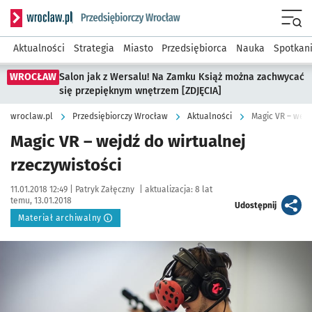
Serwis informacyjny wroclaw.pl podserwis: Strategia rozwo
Menu
Aktualności
Strategia
Miasto
Przedsiębiorca
Nauka
Spotkan
WROCŁAW
Salon jak z Wersalu! Na Zamku Książ można zachwycać
się przepięknym wnętrzem [ZDJĘCIA]
wroclaw.pl
Przedsiębiorczy Wrocław
Aktualności
Magic VR – wejd
Magic VR – wejdź do wirtualnej
rzeczywistości
Data publikacji:
Autor:
11.01.2018 12:49 |
Patryk Załęczny
|
aktualizacja:
8 lat
temu, 13.01.2018
artykuł
Udostępnij
Materiał archiwalny
Kliknij, aby powiększyć