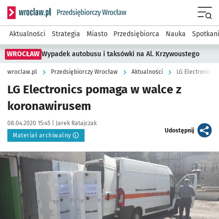
Serwis informacyjny wroclaw.pl podserwis: Strategia rozwo
Menu
Aktualności
Strategia
Miasto
Przedsiębiorca
Nauka
Spotkan
WROCŁAW
Wypadek autobusu i taksówki na Al. Krzywoustego
wroclaw.pl
Przedsiębiorczy Wrocław
Aktualności
LG Electronics
LG Electronics pomaga w walce z
koronawirusem
Data publikacji:
Autor:
08.04.2020 15:45 |
Jarek Ratajczak
artykuł
Udostępnij
Materiał archiwalny
Kliknij, aby powiększyć