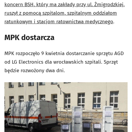
koncern BSH, który ma zakłady przy ul. Żmigrodzkiej,
ruszył z pomocą szpitalom, szpitalnym oddziałom
ratunkowym i stacjom ratownictwa medycznego
.
MPK dostarcza
MPK
rozpoczęło 9 kwietnia dostarczanie sprzętu AGD
od LG Electronics dla wrocławskich szpitali. Sprzęt
będzie rozwożony dwa dni.