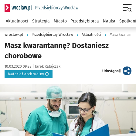
Serwis informacyjny wroclaw.pl podserwis: Strategia rozwo
Menu
Aktualności
Strategia
Miasto
Przedsiębiorca
Nauka
Spotkan
wroclaw.pl
Przedsiębiorczy Wrocław
Aktualności
Masz kwaranta
Masz kwarantannę? Dostaniesz
chorobowe
Data publikacji:
Autor:
10.03.2020 09:38 |
Jarek Ratajczak
artykuł
Udostępnij
Materiał archiwalny
Kliknij, aby powiększyć