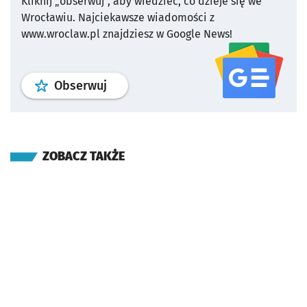
Kliknij „obserwuj”, aby wiedzieć, co dzieje się we
Wrocławiu.
Najciekawsze wiadomości z
www.wroclaw.pl znajdziesz w Google News!
profil
google news
serwisu wroclaw
Obserwuj
ZOBACZ TAKŻE