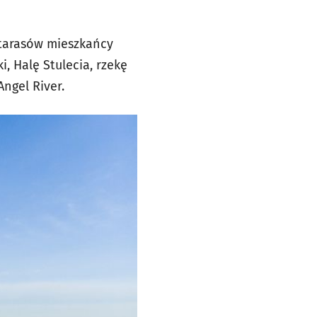
 tarasów mieszkańcy
, Halę Stulecia, rzekę
ngel River.