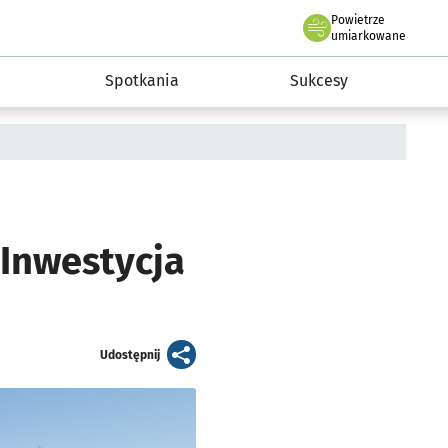
Powietrze
we Wrocławiu
a rozwoju przedsiębiorczości miasta Wrocławia
umiarkowane
Spotkania
Sukcesy
 Inwestycja
artykuł
Udostępnij