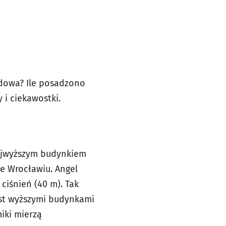
udowa? Ile posadzono
 i ciekawostki.
najwyższym budynkiem
e Wrocławiu. Angel
ciśnień (40 m). Tak
ast wyższymi budynkami
iki mierzą