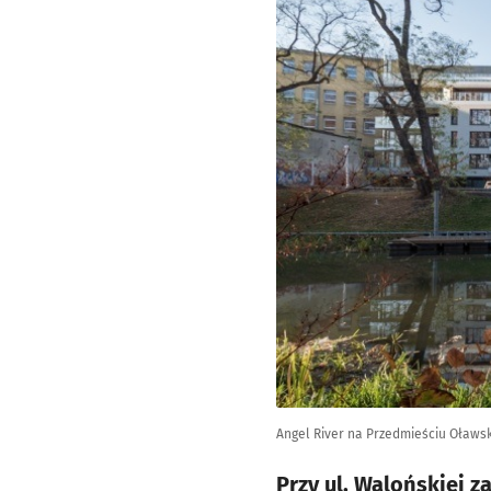
Angel River na Przedmieściu Oławs
Przy ul. Walońskiej z