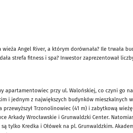
a wieża Angel River, a którym dorównała? Ile trwała b
dała strefa fitness i spa? Inwestor zaprezentował liczby
y apartamentowiec przy ul. Walońskiej, co czyni go 
kim i jednym z największych budynków mieszkalnych w
ta przewyższył Trzonolinowiec (41 m) i zabytkową wieżę 
wce Arkady Wrocławskie i Grunwaldzki Center. Natomi
 są tylko Kredka i Ołówek na pl. Grunwaldzkim. Akadem