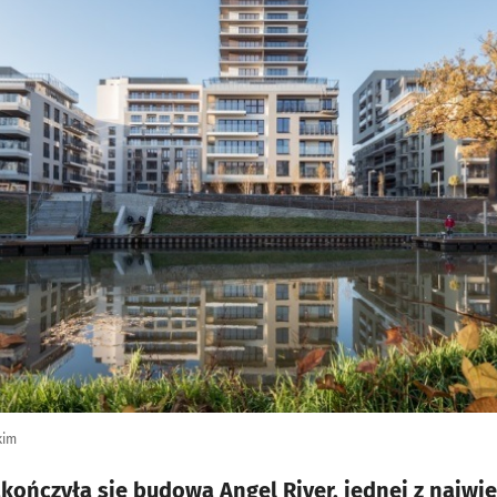
kim
akończyła się budowa Angel River, jednej z najwi