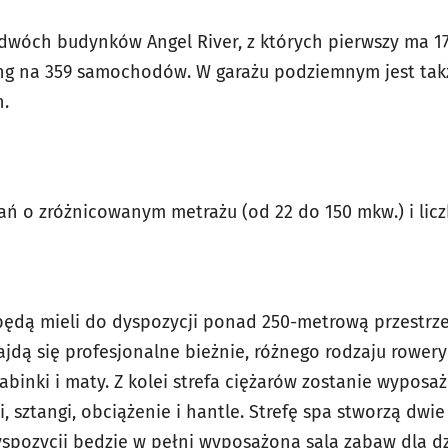
 dwóch budynków Angel River, z których pierwszy ma 17,
ing na 359 samochodów. W garażu podziemnym jest tak
h.
ań o zróżnicowanym metrażu (od 22 do 150 mkw.) i liczb
ędą mieli do dyspozycji ponad 250-metrową przestrze
najdą się profesjonalne bieżnie, różnego rodzaju rowery
 drabinki i maty. Z kolei strefa ciężarów zostanie wypo
i, sztangi, obciążenie i hantle. Strefę spa stworzą dwi
yspozycji będzie w pełni wyposażona sala zabaw dla dz