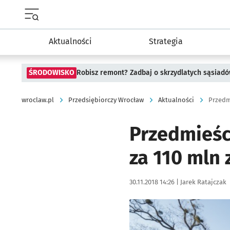
Menu główne portalu wroclaw.pl
Aktualności
Strategia
ŚRODOWISKO
Robisz remont? Zadbaj o skrzydlatych sąsiad
wroclaw.pl
Przedsiębiorczy Wrocław
Aktualności
Przedmi
Przedmieści
za 110 mln 
Data publikacji:
Autor:
30.11.2018 14:26 |
Jarek Ratajczak
Kliknij, aby powiększyć