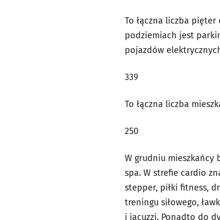
To łączna liczba pięter
podziemiach jest park
pojazdów elektrycznyc
339
To łączna liczba mieszk
250
W grudniu mieszkańcy b
spa. W strefie cardio z
stepper, piłki fitness,
treningu siłowego, ławk
i jacuzzi. Ponadto do d