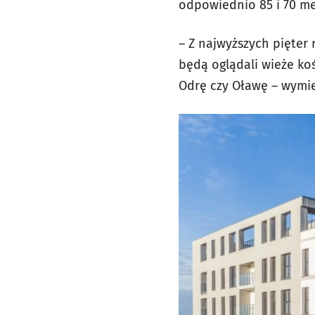
odpowiednio 85 i 70 me
– Z najwyższych pięter
będą oglądali wieże koś
Odrę czy Oławę – wymien