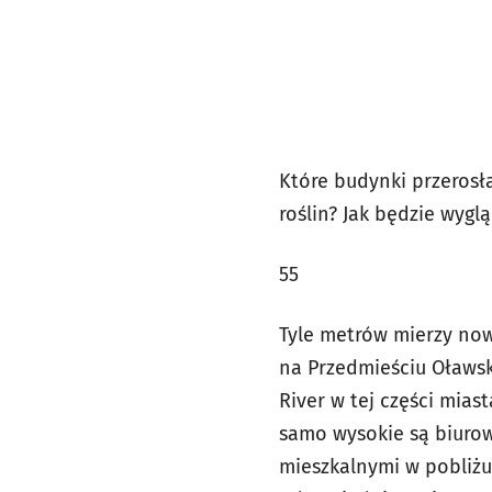
Które budynki przerosł
roślin? Jak będzie wyglą
55
Tyle metrów mierzy now
na Przedmieściu Oławs
River w tej części mias
samo wysokie są biuro
mieszkalnymi w pobliżu