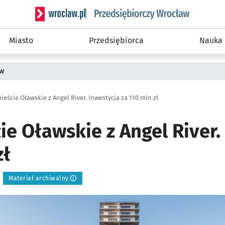
Serwis informacyjny wroclaw.pl podserwis: Strategi
Miasto
Przedsiębiorca
Nauka
ów
eście Oławskie z Angel River. Inwestycja za 110 mln zł
e Oławskie z Angel River.
zł
Materiał archiwalny