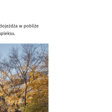
) dojeżdża w pobliże
mpleksu.