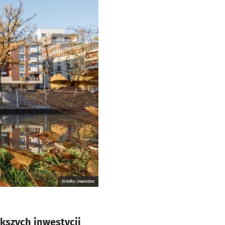
źródło: inwestor
ększych inwestycji