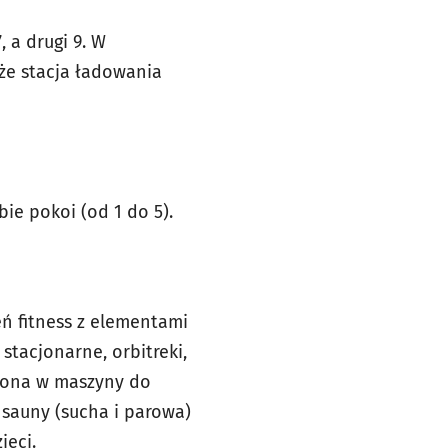
 a drugi 9. W
że stacja ładowania
ie pokoi (od 1 do 5).
ń fitness z elementami
 stacjonarne, orbitreki,
sażona w maszyny do
e sauny (sucha i parowa)
ieci.