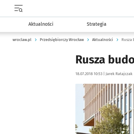
Menu główne portalu wroclaw.pl
Aktualności
Strategia
wroclaw.pl
Przedsiębiorczy Wrocław
Aktualności
Rusza 
Rusza bud
Data publikacji:
Autor:
18.07.2018 10:53 |
Jarek Ratajczak
Kliknij, aby powiększyć