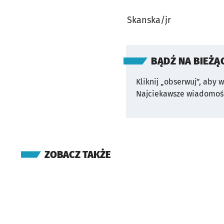
Skanska/jr
BĄDŹ NA BIEŻĄ
Kliknij „obserwuj”, aby 
Najciekawsze wiadomośc
ZOBACZ TAKŻE