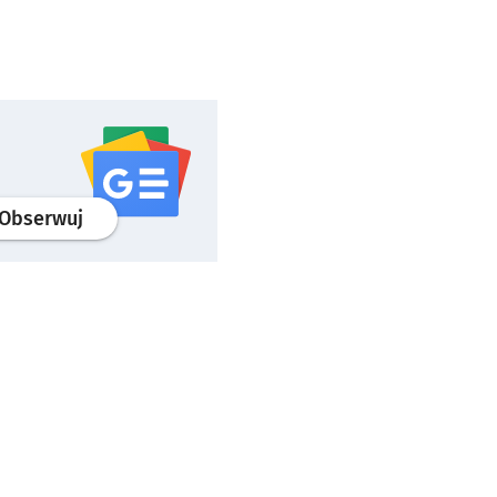
profil
google news
serwisu wroclaw.pl
Obserwuj