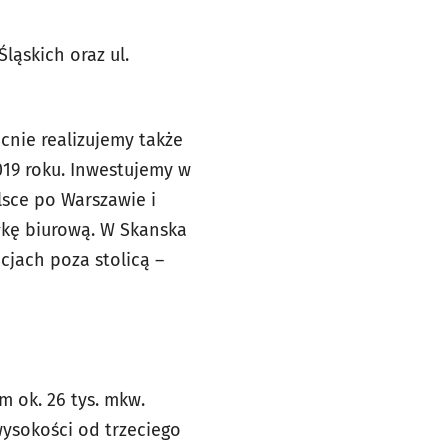
ąskich oraz ul.
cnie realizujemy także
019 roku. Inwestujemy w
lsce po Warszawie i
łkę biurową. W Skanska
cjach poza stolicą –
 ok. 26 tys. mkw.
wysokości od trzeciego