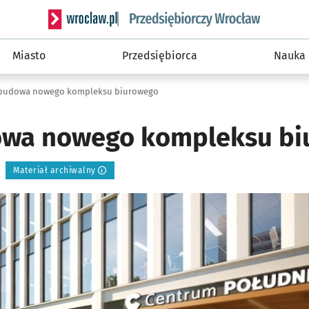
Serwis informacyjny wroclaw.pl podserwis: Strategi
Miasto
Przedsiębiorca
Nauka
budowa nowego kompleksu biurowego
owa nowego kompleksu bi
Materiał archiwalny