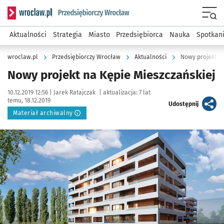
Serwis informacyjny wroclaw.pl podserwis: Strategia rozwo
Menu
Aktualności
Strategia
Miasto
Przedsiębiorca
Nauka
Spotkan
wroclaw.pl
Przedsiębiorczy Wrocław
Aktualności
Nowy projekt na
Nowy projekt na Kępie Mieszczańskiej
Data publikacji:
Autor:
10.12.2019 12:56 |
Jarek Ratajczak
|
aktualizacja:
7 lat
temu, 18.12.2019
artykuł
Udostępnij
Materiał archiwalny
Kliknij, aby powiększyć