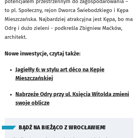
potencjałem przestrzennym do zagospodarowania –
to pl. Społeczny, rejon Dworca Świebodzkiego i Kępa
Mieszczańska. Najbardziej atrakcyjna jest Kępa, bo ma
Odrę i dużo zieleni - podkreśla Zbigniew Maćków,
architekt.
Nowe inwestycje, czytaj także:
Jagiełły 6: w stylu art déco na Kępie
Mieszczańskiej
Nabrzeże Odry przy ul. Księcia Witolda zmieni
swoje oblicze
BĄDŹ NA BIEŻĄCO Z WROCŁAWIEM!