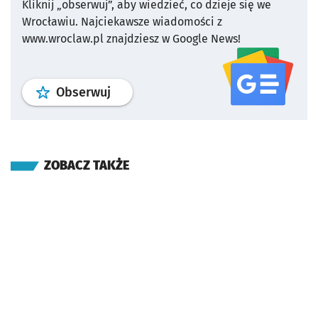
Kliknij „obserwuj”, aby wiedzieć, co dzieje się we
Wrocławiu.
Najciekawsze wiadomości z
www.wroclaw.pl znajdziesz w Google News!
profil
google news
serwisu wroclaw
Obserwuj
ZOBACZ TAKŻE