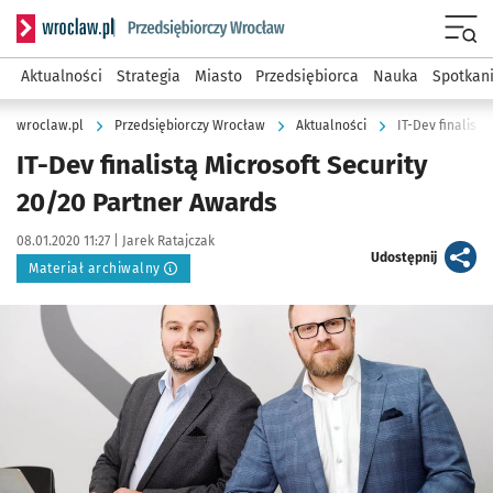
Serwis informacyjny wroclaw.pl podserwis: Strategia rozwo
Menu
Aktualności
Strategia
Miasto
Przedsiębiorca
Nauka
Spotkan
wroclaw.pl
Przedsiębiorczy Wrocław
Aktualności
IT-Dev finalist
IT-Dev finalistą Microsoft Security
20/20 Partner Awards
Data publikacji:
Autor:
08.01.2020 11:27 |
Jarek Ratajczak
artykuł
Udostępnij
Materiał archiwalny
Kliknij, aby powiększyć