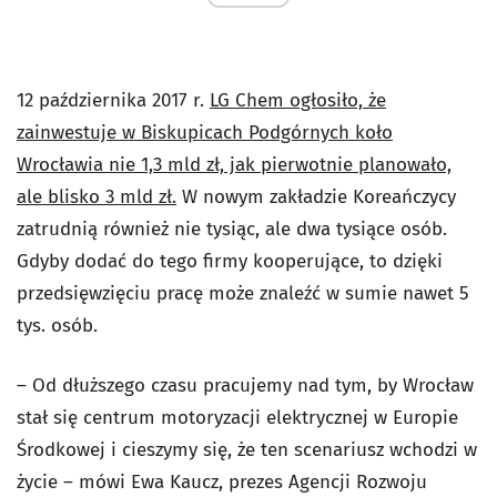
12 października 2017 r.
LG Chem ogłosiło, że
zainwestuje w Biskupicach Podgórnych koło
Wrocławia nie 1,3 mld zł, jak pierwotnie planowało,
ale blisko 3 mld zł.
W nowym zakładzie Koreańczycy
zatrudnią również nie tysiąc, ale dwa tysiące osób.
Gdyby dodać do tego firmy kooperujące, to dzięki
przedsięwzięciu pracę może znaleźć w sumie nawet 5
tys. osób.
– Od dłuższego czasu pracujemy nad tym, by Wrocław
stał się centrum motoryzacji elektrycznej w Europie
Środkowej i cieszymy się, że ten scenariusz wchodzi w
życie – mówi Ewa Kaucz, prezes Agencji Rozwoju