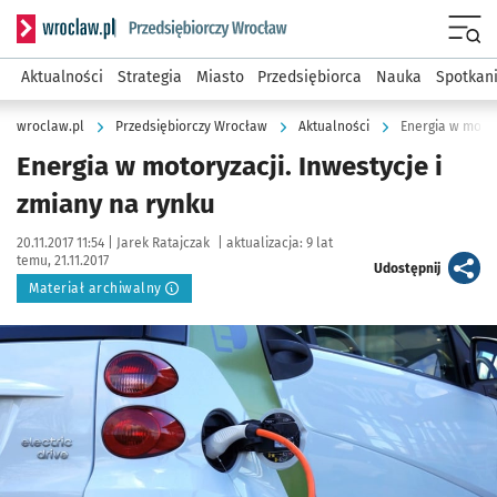
Serwis informacyjny wroclaw.pl podserwis: Strategia rozwo
Menu
Aktualności
Strategia
Miasto
Przedsiębiorca
Nauka
Spotkan
wroclaw.pl
Przedsiębiorczy Wrocław
Aktualności
Energia w motor
Energia w motoryzacji. Inwestycje i
zmiany na rynku
Data publikacji:
Autor:
20.11.2017 11:54 |
Jarek Ratajczak
|
aktualizacja:
9 lat
temu, 21.11.2017
artykuł
Udostępnij
Materiał archiwalny
Kliknij, aby powiększyć