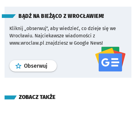
BĄDŹ NA BIEŻĄCO Z WROCŁAWIEM!
Kliknij „obserwuj”, aby wiedzieć, co dzieje się we
Wrocławiu.
Najciekawsze wiadomości z
www.wroclaw.pl znajdziesz w Google News!
profil
google news
serwisu wroclaw
Obserwuj
ZOBACZ TAKŻE