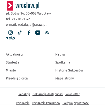
pl. Solny 14,
50-062
Wrocław
tel. 71 776 71 42
e-mail:
redakcja@araw.pl
Aktualności
Nauka
Strategia
Spotkania
Miasto
Historie Sukcesów
Przedsiębiorca
Mapa strony
Inne informacje
Redakcja
Deklaracja dostępności
Newsletter
Regulamin
Regulamin konkursów
Polityka prywatności