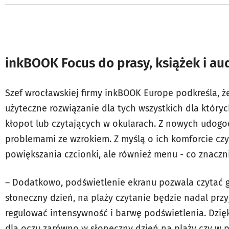
inkBOOK Focus do prasy, książek i a
Szef wrocławskiej firmy inkBOOK Europe podkreśla, ż
użyteczne rozwiązanie dla tych wszystkich dla który
kłopot lub czytających w okularach. Z nowych udogod
problemami ze wzrokiem. Z myślą o ich komforcie cz
powiększania czcionki, ale również menu - co znaczn
– Dodatkowo, podświetlenie ekranu pozwala czytać g
słoneczny dzień, na plaży czytanie będzie nadal prz
regulować intensywność i barwę podświetlenia. Dzięk
dla oczu zarówno w słoneczny dzień na plaży czy w p