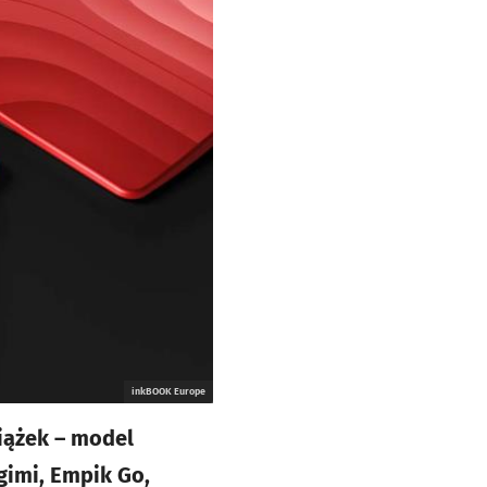
inkBOOK Europe
iążek – model
gimi, Empik Go,