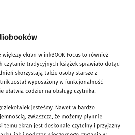
udiobooków
e większy ekran w inkBOOK Focus to również
ch czytanie tradycyjnych książek sprawiało dotąd
nień skorzystają także osoby starsze z
ytnik został wyposażony w funkcjonalność
ie ułatwia codzienną obsługę czytnika.
dziekolwiek jesteśmy. Nawet w bardzo
yjemnością, zwłaszcza, że możemy płynnie
i temu ekran jest doskonale czytelny i przyjazny
arku, jak i podczas wieczornego czytania w