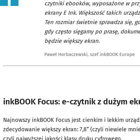
czytniki ebooków, wyposażone w przy
ekrany E Ink. Większość takich urząd
Ten rozmiar świetnie sprawdza się, g
gdy często sięgamy po prasę, dokume
będzie większy ekran.
Paweł Horbaczewski, szef inkBOOK Europe
inkBOOK Focus: e-czytnik z dużym e
Najnowszy inkBOOK Focus jest cienkim i lekkim urz
zdecydowanie większy ekran: 7,8” (czyli niewiele mniej
czyli najwyższej jakości klasy druku cyfrowego.