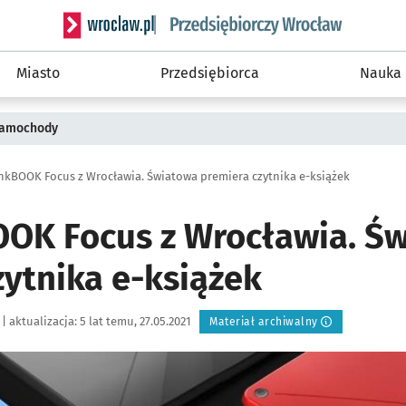
Serwis informacyjny wroclaw.pl podserwis: Strategi
Miasto
Przedsiębiorca
Nauka
 samochody
nkBOOK Focus z Wrocławia. Światowa premiera czytnika e-książek
OK Focus z Wrocławia. Ś
zytnika e-książek
|
aktualizacja:
5 lat temu, 27.05.2021
Materiał archiwalny