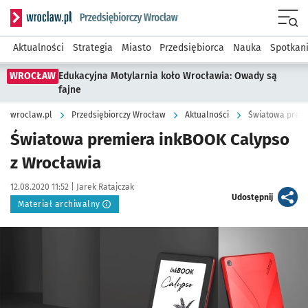
Serwis informacyjny wroclaw.pl podserwis: Strategia rozwo
Menu
Aktualności
Strategia
Miasto
Przedsiębiorca
Nauka
Spotkan
WROCŁAW
Edukacyjna Motylarnia koło Wrocławia: Owady są
fajne
wroclaw.pl
Przedsiębiorczy Wrocław
Aktualności
Światowa premi
Światowa premiera inkBOOK Calypso
z Wrocławia
Data publikacji:
Autor:
12.08.2020 11:52 |
Jarek Ratajczak
artykuł
Udostępnij
Materiał archiwalny
Kliknij, aby powiększyć